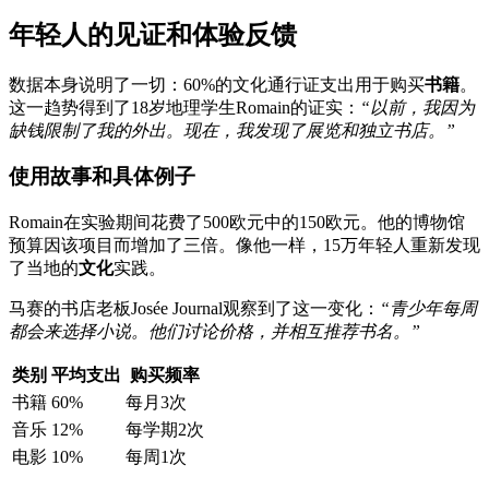
年轻人的见证和体验反馈
数据本身说明了一切：60%的文化通行证支出用于购买
书籍
。
这一趋势得到了18岁地理学生Romain的证实：
“以前，我因为
缺钱限制了我的外出。现在，我发现了展览和独立书店。”
使用故事和具体例子
Romain在实验期间花费了500欧元中的150欧元。他的博物馆
预算因该项目而增加了三倍。像他一样，15万年轻人重新发现
了当地的
文化
实践。
马赛的书店老板Josée Journal观察到了这一变化：
“青少年每周
都会来选择小说。他们讨论价格，并相互推荐书名。”
类别
平均支出
购买频率
书籍
60%
每月3次
音乐
12%
每学期2次
电影
10%
每周1次