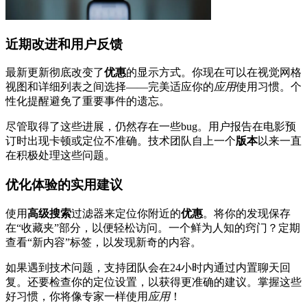
近期改进和用户反馈
最新更新彻底改变了
优惠
的显示方式。你现在可以在视觉网格
视图和详细列表之间选择——完美适应你的
应用
使用习惯。个
性化提醒避免了重要事件的遗忘。
尽管取得了这些进展，仍然存在一些bug。用户报告在电影预
订时出现卡顿或定位不准确。技术团队自上一个
版本
以来一直
在积极处理这些问题。
优化体验的实用建议
使用
高级搜索
过滤器来定位你附近的
优惠
。将你的发现保存
在“收藏夹”部分，以便轻松访问。一个鲜为人知的窍门？定期
查看“新内容”标签，以发现新奇的内容。
如果遇到技术问题，支持团队会在24小时内通过内置聊天回
复。还要检查你的定位设置，以获得更准确的建议。掌握这些
好习惯，你将像专家一样使用
应用
！