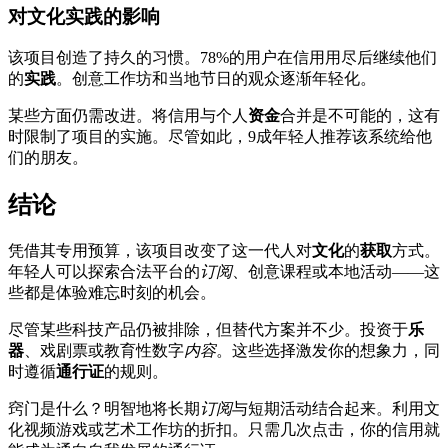
对文化实践的影响
该项目创造了持久的习惯。78%的用户在信用用尽后继续他们
的
实践
。创意工作坊和当地节日的观众逐渐年轻化。
某些方面仍需改进。将信用与个人
资金
合并是不可能的，这有
时限制了项目的实施。尽管如此，9成年轻人推荐该系统给他
们的朋友。
结论
凭借其专用预算，该项目改变了这一代人对
文化
的
获取
方式。
年轻人可以探索合法平台的
订阅
、创意课程或本地活动——这
些都是体验难忘时刻的机会。
尽管某些科技产品仍被排除，但替代方案并不少。投资于
乐
器
、戏剧票或教育性数字
内容
。这些选择激发你的想象力，同
时遵循
通行证
的规则。
窍门是什么？明智地将长期
订阅
与短期活动结合起来。利用文
化视频游戏或艺术工作坊的折扣。只需几次点击，你的信用就