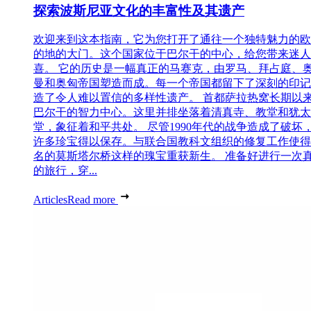
探索波斯尼亚文化的丰富性及其遗产
欢迎来到这本指南，它为您打开了通往一个独特魅力的欧
的地的大门。这个国家位于巴尔干的中心，给您带来迷人
喜。 它的历史是一幅真正的马赛克，由罗马、拜占庭、
曼和奥匈帝国塑造而成。每一个帝国都留下了深刻的印记
造了令人难以置信的多样性遗产。 首都萨拉热窝长期以
巴尔干的智力中心。这里并排坐落着清真寺、教堂和犹太
堂，象征着和平共处。 尽管1990年代的战争造成了破坏
许多珍宝得以保存。与联合国教科文组织的修复工作使得
名的莫斯塔尔桥这样的瑰宝重获新生。 准备好进行一次
的旅行，穿...
Articles
Read more