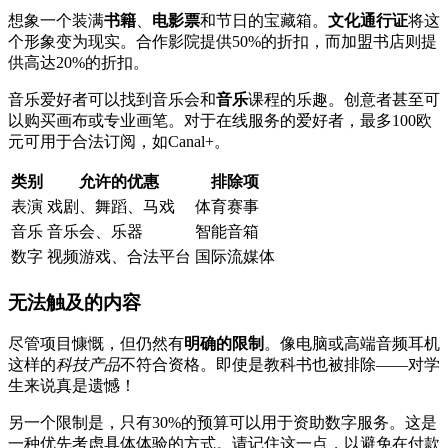
想象一个装满
书籍
、
电影票
和节日的宝藏箱。
文化通行证
将这
个形象变为现实。合作影院提供50%的折扣，而加盟书店则提
供高达20%的折扣。
音乐爱好者可以找到音乐会和
音乐
课程的乐趣。创意者甚至可
以购买画布或专业画笔。对于在线服务的爱好者，最多100欧
元可用于合法订阅，如Canal+。
类别
允许的优惠
排除项
表演
戏剧、舞蹈、马戏
体育赛事
音乐
音乐会、乐器
智能音箱
数字
视频游戏、合法平台
国际流媒体
无法触及的内容
尽管项目慷慨，但仍然有
明确的限制
。像电脑或高端音频耳机
这样的
科技产品
不符合资格。即使是教科书也被排除——对学
生来说真是遗憾！
另一个限制是，只有30%的预算可以用于资助数字服务。这是
一种优先考虑具体体验的方式。请记住这一点，以避免在付款