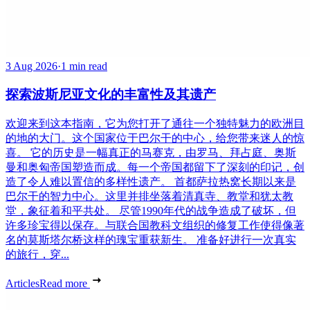
3 Aug 2026
·
1 min read
探索波斯尼亚文化的丰富性及其遗产
欢迎来到这本指南，它为您打开了通往一个独特魅力的欧洲目
的地的大门。这个国家位于巴尔干的中心，给您带来迷人的惊
喜。 它的历史是一幅真正的马赛克，由罗马、拜占庭、奥斯
曼和奥匈帝国塑造而成。每一个帝国都留下了深刻的印记，创
造了令人难以置信的多样性遗产。 首都萨拉热窝长期以来是
巴尔干的智力中心。这里并排坐落着清真寺、教堂和犹太教
堂，象征着和平共处。 尽管1990年代的战争造成了破坏，但
许多珍宝得以保存。与联合国教科文组织的修复工作使得像著
名的莫斯塔尔桥这样的瑰宝重获新生。 准备好进行一次真实
的旅行，穿...
Articles
Read more