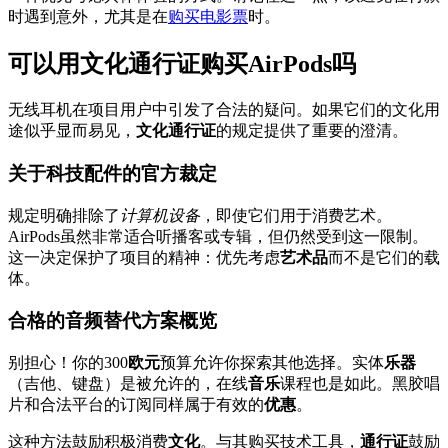
时遇到意外，尤其是在
购买电影票
时。
可以用文化通行证购买AirPods吗
无线耳机在项目用户中引发了合法的疑问。如果它们的文化用
途似乎显而易见，
文化通行证
的规定提供了重要的澄清。
关于科技配件的官方裁定
规定明确排除了
计算机设备
，即使它们用于消费艺术。
AirPods虽然非常适合听播客或专辑，但仍然受到这一限制。
这一决定保护了项目的精神：优先考虑
艺术品
而不是它们的载
体。
合格的音频替代方案概览
别担心！你的300
欧元
预算允许你探索其他选择。实体
乐器
（吉他、键盘）是被允许的，在线
音乐
课程也是如此。黑胶唱
片和合法平台的订阅同样属于有效的
优惠
。
这种方法鼓励积极消费
文化
。与其购买技术工具，
通行证
鼓励