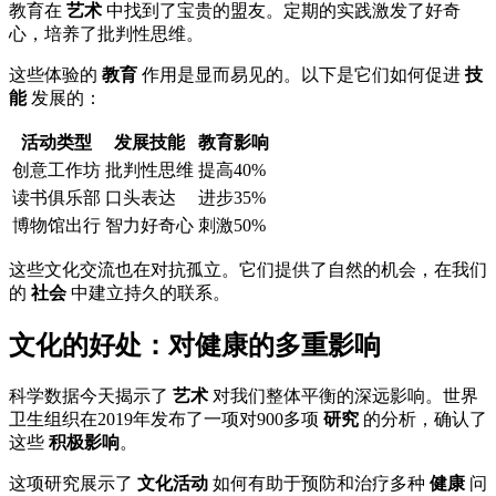
教育在
艺术
中找到了宝贵的盟友。定期的实践激发了好奇
心，培养了批判性思维。
这些体验的
教育
作用是显而易见的。以下是它们如何促进
技
能
发展的：
活动类型
发展技能
教育影响
创意工作坊
批判性思维
提高40%
读书俱乐部
口头表达
进步35%
博物馆出行
智力好奇心
刺激50%
这些文化交流也在对抗孤立。它们提供了自然的机会，在我们
的
社会
中建立持久的联系。
文化的好处：对健康的多重影响
科学数据今天揭示了
艺术
对我们整体平衡的深远影响。世界
卫生组织在2019年发布了一项对900多项
研究
的分析，确认了
这些
积极影响
。
这项研究展示了
文化活动
如何有助于预防和治疗多种
健康
问