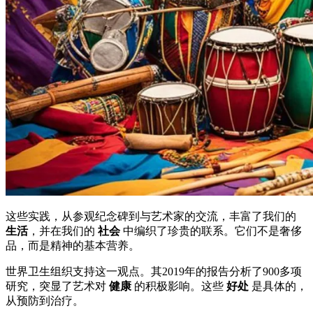
这些实践，从参观纪念碑到与艺术家的交流，丰富了我们的
生活
，并在我们的
社会
中编织了珍贵的联系。它们不是奢侈
品，而是精神的基本营养。
世界卫生组织支持这一观点。其2019年的报告分析了900多项
研究，突显了艺术对
健康
的积极影响。这些
好处
是具体的，
从预防到治疗。