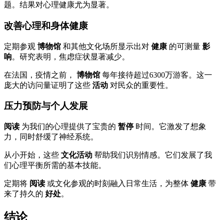
题。结果对心理健康尤为显著。
改善心理和身体健康
定期参观
博物馆
和其他文化场所显示出对
健康
的可测量
影
响
。研究表明，焦虑症状显著减少。
在法国，疫情之前，
博物馆
每年接待超过6300万游客。这一
庞大的访问量证明了这些
活动
对民众的重要性。
压力预防与个人发展
阅读
为我们的心理提供了宝贵的
暂停
时间。它激发了想象
力，同时舒缓了神经系统。
从小开始，这些
文化活动
帮助我们识别情感。它们发展了我
们心理平衡所需的基本技能。
定期将
阅读
或文化参观的时刻融入日常生活，为整体
健康
带
来了持久的
好处
。
结论