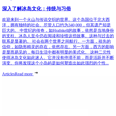
深入了解冰岛文化：传统与习俗
欢迎来到一个火山与传说交织的世界。这个岛国位于北大西
洋，拥有独特的社会。尽管人口约为340,000，但其遗产却是
巨大的。 中世纪的传奇，如Hrafnkell的故事，依然是当地身份
的支柱。冰岛人至今仍在阅读和珍惜这些故事。这种与过去的
联系是显著的。 社会在两个世界之间航行。一方面，祖先的
信仰，如隐形精灵的存在，依然存在。另一方面，西方的影响
是显而易见的，每日生活中都有明显的美式化。 这种二元性
使得冰岛文化如此迷人。它并没有停滞不前，而是活跃并不断
演变。你将发现这个小岛屿是如何塑造出如此强烈的个性...
Articles
Read more