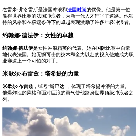
杰雷米·弗洛雷斯是法国冲浪和
法国时尚
的偶像。他是第一位
赢得世界比赛的法国冲浪者，为新一代人才铺平了道路。他独
特的风格和在极端条件下的卓越表现激励了许多年轻冲浪者。
约翰娜·德法伊：女性的卓越
约翰娜·德法伊
是女性冲浪精英的代表。她在国际比赛中自豪
地代表法国。她无懈可击的技术和全力以赴的投入使她成为职
业赛道上一个可怕的对手。
米歇尔·布雷兹：塔希提的力量
米歇尔·布雷兹
，绰号“斯巴达”，体现了塔希提冲浪的力量。
他爆炸性的风格和面对巨浪的勇气使他跻身世界顶级冲浪者之
列。