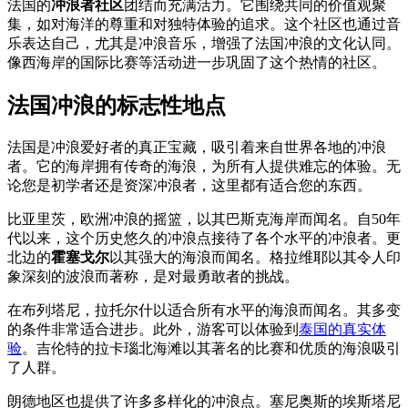
法国的
冲浪者社区
团结而充满活力。它围绕共同的价值观聚
集，如对海洋的尊重和对独特体验的追求。这个社区也通过音
乐表达自己，尤其是冲浪音乐，增强了法国冲浪的文化认同。
像西海岸的国际比赛等活动进一步巩固了这个热情的社区。
法国冲浪的标志性地点
法国是冲浪爱好者的真正宝藏，吸引着来自世界各地的冲浪
者。它的海岸拥有传奇的海浪，为所有人提供难忘的体验。无
论您是初学者还是资深冲浪者，这里都有适合您的东西。
比亚里茨，欧洲冲浪的摇篮，以其巴斯克海岸而闻名。自50年
代以来，这个历史悠久的冲浪点接待了各个水平的冲浪者。更
北边的
霍塞戈尔
以其强大的海浪而闻名。格拉维耶以其令人印
象深刻的波浪而著称，是对最勇敢者的挑战。
在布列塔尼，拉托尔什以适合所有水平的海浪而闻名。其多变
的条件非常适合进步。此外，游客可以体验到
泰国的真实体
验
。吉伦特的拉卡瑙北海滩以其著名的比赛和优质的海浪吸引
了人群。
朗德地区也提供了许多多样化的冲浪点。塞尼奥斯的埃斯塔尼