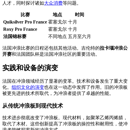
人才，同时探讨诸如
大众消费
等问题。
比赛
地点
时间
Quiksilver Pro France
霍塞戈尔
十月
Roxy Pro France
霍塞戈尔
十月
法国锦标赛
不同地点
五月至六月
法国冲浪比赛的日程还包括其他活动。吉伦特的
拉卡瑙冲浪公
开赛
和法国团队杯是法国冲浪社区的重要活动。
实践和设备的演变
法国在冲浪领域经历了显著的变革。技术和设备发生了重大变
化。
组织文化的演变
也在这一动态中发挥了作用。旧的冲浪板
被更先进的技术所取代，为冲浪者提供了卓越的性能。
从传统冲浪板到现代技术
技术进步彻底改变了冲浪板。现代材料，如聚苯乙烯丙烯腈，
取代了木材。这些创新提高了冲浪板的操控性和耐用性，使冲
浪者能够探索新的冲浪方式。