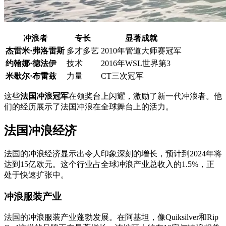
冲浪者
专长
显著成就
杰雷米·弗洛雷斯
多才多艺
2010年管道大师赛冠军
约翰娜·德法伊
技术
2016年WSL世界第3
米歇尔·布雷兹
力量
CT三次冠军
这些
法国冲浪冠军
在领奖台上闪耀，激励了新一代冲浪者。他
们的经历展示了法国冲浪在全球舞台上的活力。
法国冲浪经济
法国的冲浪经济显示出令人印象深刻的增长，预计到2024年将
达到15亿欧元。这个行业占全球冲浪产业总收入的1.5%，正
处于快速扩张中。
冲浪服装产业
法国的冲浪服装产业蓬勃发展。在阿基坦，像Quiksilver和Rip