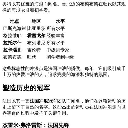
奥特以其优雅的海浪而闻名。更北边的布德布德在旺代以其规
律的海浪吸引着初学者。
地点
地区
水平
巴斯克海岸
比亚里茨
所有水平
格拉维耶
霍塞戈尔
经验丰富
拉托尔什
布列塔尼
所有水平
拉卡瑙
北
吉伦特
中级到专家
布德布德
旺代
初学者到中级
这些标志性的冲浪点是法国冲浪的骄傲。每年，它们吸引成千
上万的热爱冲浪的人，追求完美的海浪和独特的氛围。
塑造历史的冠军
法国以其一支
法国冲浪冠军
团队而闻名，他们在这项运动的历
史上留下了自己的名字。这些杰出的运动员在法国冲浪走向世
界舞台的过程中发挥了关键作用。
杰雷米·弗洛雷斯：法国先锋