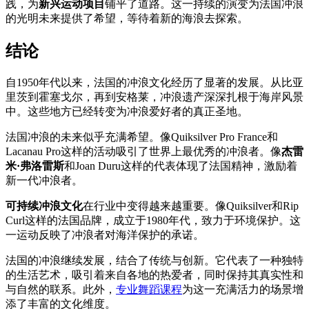
践，为
新兴运动项目
铺平了道路。这一持续的演变为法国冲浪
的光明未来提供了希望，等待着新的海浪去探索。
结论
自1950年代以来，法国的冲浪文化经历了显著的发展。从比亚
里茨到霍塞戈尔，再到安格莱，冲浪遗产深深扎根于海岸风景
中。这些地方已经转变为冲浪爱好者的真正圣地。
法国冲浪的未来似乎充满希望。像Quiksilver Pro France和
Lacanau Pro这样的活动吸引了世界上最优秀的冲浪者。像
杰雷
米·弗洛雷斯
和Joan Duru这样的代表体现了法国精神，激励着
新一代冲浪者。
可持续冲浪文化
在行业中变得越来越重要。像Quiksilver和Rip
Curl这样的法国品牌，成立于1980年代，致力于环境保护。这
一运动反映了冲浪者对海洋保护的承诺。
法国的冲浪继续发展，结合了传统与创新。它代表了一种独特
的生活艺术，吸引着来自各地的热爱者，同时保持其真实性和
与自然的联系。此外，
专业舞蹈课程
为这一充满活力的场景增
添了丰富的文化维度。