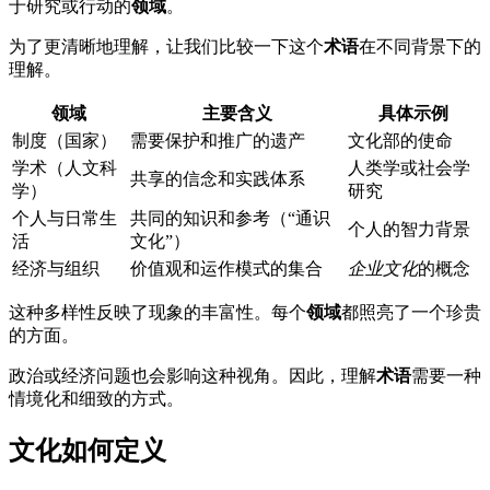
于研究或行动的
领域
。
为了更清晰地理解，让我们比较一下这个
术语
在不同背景下的
理解。
领域
主要含义
具体示例
制度（国家）
需要保护和推广的遗产
文化部的使命
学术（人文科
人类学或社会学
共享的信念和实践体系
学）
研究
个人与日常生
共同的知识和参考（“通识
个人的智力背景
活
文化”）
经济与组织
价值观和运作模式的集合
企业文化
的概念
这种多样性反映了现象的丰富性。每个
领域
都照亮了一个珍贵
的方面。
政治或经济问题也会影响这种视角。因此，理解
术语
需要一种
情境化和细致的方式。
文化如何定义