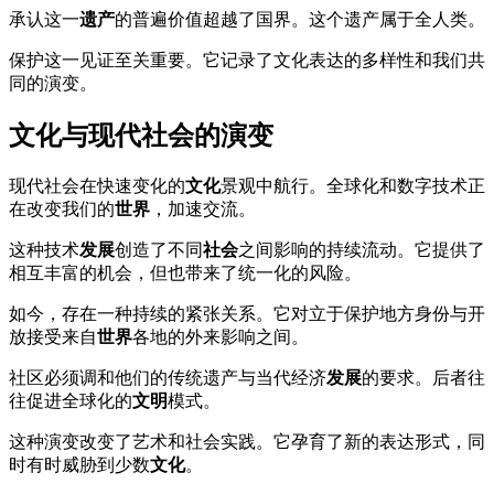
承认这一
遗产
的普遍价值超越了国界。这个遗产属于全人类。
保护这一见证至关重要。它记录了文化表达的多样性和我们共
同的演变。
文化与现代社会的演变
现代社会在快速变化的
文化
景观中航行。全球化和数字技术正
在改变我们的
世界
，加速交流。
这种技术
发展
创造了不同
社会
之间影响的持续流动。它提供了
相互丰富的机会，但也带来了统一化的风险。
如今，存在一种持续的紧张关系。它对立于保护地方身份与开
放接受来自
世界
各地的外来影响之间。
社区必须调和他们的传统遗产与当代经济
发展
的要求。后者往
往促进全球化的
文明
模式。
这种演变改变了艺术和社会实践。它孕育了新的表达形式，同
时有时威胁到少数
文化
。