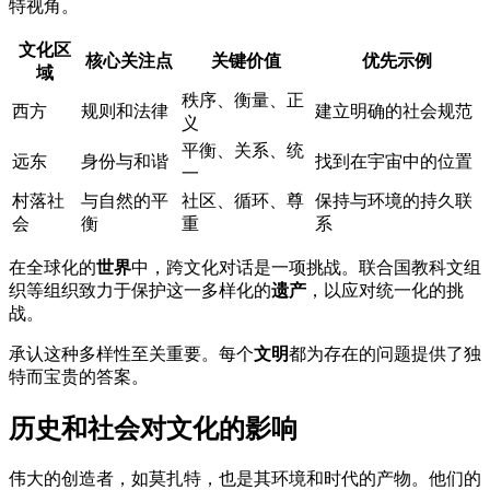
特视角。
文化区
核心关注点
关键价值
优先示例
域
秩序、衡量、正
西方
规则和法律
建立明确的社会规范
义
平衡、关系、统
远东
身份与和谐
找到在宇宙中的位置
一
村落社
与自然的平
社区、循环、尊
保持与环境的持久联
会
衡
重
系
在全球化的
世界
中，跨文化对话是一项挑战。联合国教科文组
织等组织致力于保护这一多样化的
遗产
，以应对统一化的挑
战。
承认这种多样性至关重要。每个
文明
都为存在的问题提供了独
特而宝贵的答案。
历史和社会对文化的影响
伟大的创造者，如莫扎特，也是其环境和时代的产物。他们的