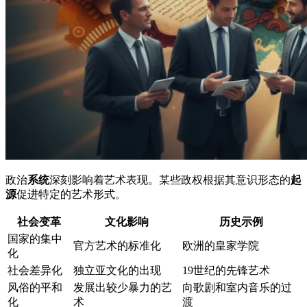
政治
系统
深刻影响着艺术表现。某些政权根据其意识形态的
起
源
促进特定的艺术形式。
社会变革
文化影响
历史示例
国家的集中
官方艺术的标准化
欧洲的皇家学院
化
社会差异化
独立亚文化的出现
19世纪的先锋艺术
风俗的平和
发展出较少暴力的艺
向歌剧和室内音乐的过
化
术
渡