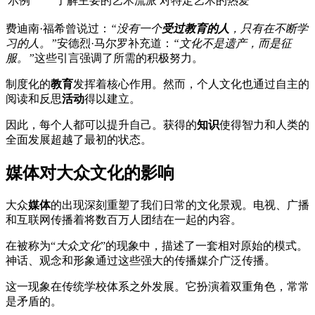
示例
了解主要的艺术流派
对特定艺术的热爱
费迪南·福希曾说过：
“没有一个
受过教育的人
，只有在不断学
习的人。”
安德烈·马尔罗补充道：
“文化不是遗产，而是征
服。”
这些引言强调了所需的积极努力。
制度化的
教育
发挥着核心作用。然而，个人文化也通过自主的
阅读和反思
活动
得以建立。
因此，每个人都可以提升自己。获得的
知识
使得智力和人类的
全面发展超越了最初的状态。
媒体对大众文化的影响
大众
媒体
的出现深刻重塑了我们日常的文化景观。电视、广播
和互联网传播着将数百万人团结在一起的内容。
在被称为“
大众文化
”的现象中，描述了一套相对原始的模式。
神话、观念和形象通过这些强大的传播媒介广泛传播。
这一现象在传统学校体系之外发展。它扮演着双重角色，常常
是矛盾的。