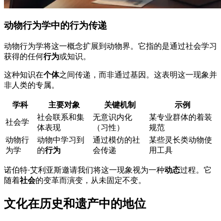
动物行为学中的行为传递
动物行为学将这一概念扩展到动物界。它指的是通过社会学习
获得的任何
行为
或知识。
这种知识在
个体
之间传递，而非通过基因。这表明这一现象并
非人类的专属。
学科
主要对象
关键机制
示例
社会联系和集
无意识内化
某专业群体的着装
社会学
体表现
（习性）
规范
动物行
动物中学习到
通过模仿的社
某些灵长类动物使
为学
的
行为
会传递
用工具
诺伯特·艾利亚斯邀请我们将这一现象视为一种
动态
过程。它
随着
社会
的变革而演变，从未固定不变。
文化在历史和遗产中的地位