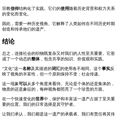
宗教
信仰
结构化了实践。它们的
使用
随着历史背景和权力关系
的变化而变化。
因此，需要一种历史视角。它解释了人类如何在不同历史时期
创造和传承他们的遗产。
结论
总之，连接社会的织物既复杂又对我们的人性至关重要。它形
成了一个动态的
整体
，包含共享的知识、价值观和实践。
“文化”这一
名称
及其描述的
词汇
的使用各不相同。这个
事实
反
映了视角的丰富性，但一个原则保持不变：社会传递。
这一现象
可以
从多个角度来看待。无论是个体的还是集体的，
物质的还是象征的，每种视角都照亮了一个珍贵的方面。
在一个快速变化的
世界
中，保护和丰富这一遗产占据了至关重
要的位置。我们的日常选择是其守护者。
让我们承认，我们都是这一遗产的承载者。我们有责任将其传