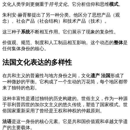
文化人类学则更侧重于
符号文化
。它分析信仰和思维
模式
。
朱利安·赫胥黎提出了另一种分类。他区分了思想产品（观
念）、社会产品（社会结构）和技术产品（技术）。
这三种子
系统
不断相互作用。它们展示了现象的复杂性。
价值观、规范、制度和人工制品相互影响。这个动态的
整体
是
任何集体身份的核心。
法国文化表达的多样性
在共和主义的普遍性与地方身份之间，文化
遗产
法国
形成了
一种微妙的平衡。它构成了一个生动的万花筒，每个地区都带
来了独特的色彩。
这种丰富性是通过独特的历史构建的。世俗主义，作为一种源
于菲利普四世的加尔文主义的悠久传统，塑造了国家模式。世
俗国家重新采用了曾经是王权和神权的仲裁原则。
法语
是这一身份的核心元素。它是共和国价值观和卓越文学遗
产的主要载体。