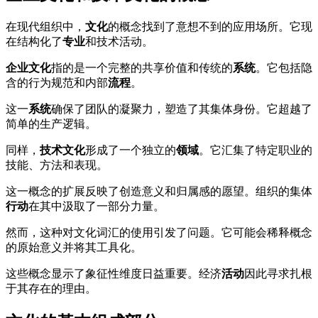
在现代组织中，
文化
的概念找到了意想不到的应用场所。它现
在结构化了
专业
和技术活动。
企业文化
指的是一个完整的共享价值和传统的
系统
。它包括隐
含的行为规范和内部
流程
。
这一
系统
确保了团队的凝聚力，塑造了其集体身份。它超越了
简单的生产逻辑。
同样，
技术文化
形成了一个独立的
领域
。它汇集了特定职业的
技能、方法和表现。
这一概念的扩展反映了创造意义和归属感的愿望。组织的集体
行动
在其中汲取了一部分力量。
然而，这种对文化词汇的使用引发了问题。它可能会稀释概念
的原始意义并将其工具化。
这些概念显示了象征性维度日益重要。经济
活动
因此寻求扎根
于其存在的理由。