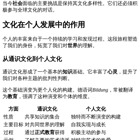
当今
社会
面临的主要挑战是保持其文化多样性。它们还必须积
极参与全球文化的对话。
文化在个人发展中的作用
个人的丰富来自于一个持续的学习和发现过程。这段旅程塑造
了我们的身份，拓宽了我们对
世界
的理解。
从通识文化到个人文化
通识文化形成了一个基本的
知识
基础。它丰富了
心灵
，提升了
我们对各种主题的批判性判断。
这个基础演变为更个人化的构建。德语词
Bildung
，常被翻译
为
教育
，强调了这种演变和个体的维度。
方面
通识文化
个人文化
性质
共享知识的集合
独特而不断演变的构建
主要目标
对共同世界的理解
自我实现与成长
过程
通过
正式教育
获得
积极主动的参与