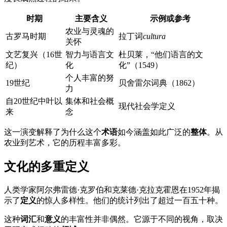
时期
主要含义
示例或参考
农业与灵魂的
古罗马时期
拉丁词
cultura
关怀
文艺复兴（16世
智力与语言文
杜贝莱，“他们语言的文
纪）
化
化”（1549）
个人丰富的努
19世纪
贝舍雷尔词典（1862）
力
自20世纪中叶以
集体和社会概
现代社会学定义
来
念
这一演变解释了为什么这个
术语
如今涵盖如此广泛的
整体
。从
农业到艺术，它的历程丰富多彩。
文化的多重定义
人类学家阿尔弗雷德·克罗伯和克莱德·克拉克霍恩在1952年揭
示了
定义
的惊人多样性。他们的统计列出了超过一百五十种。
这种
词汇
和
意义
的丰富性并非偶然。它源于不同的视角，取决