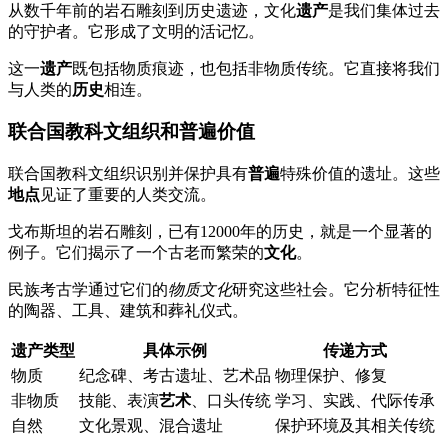
从数千年前的岩石雕刻到历史遗迹，文化
遗产
是我们集体过去
的守护者。它形成了文明的活记忆。
这一
遗产
既包括物质痕迹，也包括非物质传统。它直接将我们
与人类的
历史
相连。
联合国教科文组织和普遍价值
联合国教科文组织识别并保护具有
普遍
特殊价值的遗址。这些
地点
见证了重要的人类交流。
戈布斯坦的岩石雕刻，已有12000年的历史，就是一个显著的
例子。它们揭示了一个古老而繁荣的
文化
。
民族考古学通过它们的
物质文化
研究这些社会。它分析特征性
的陶器、工具、建筑和葬礼仪式。
遗产类型
具体示例
传递方式
物质
纪念碑、考古遗址、艺术品
物理保护、修复
非物质
技能、表演
艺术
、口头传统
学习、实践、代际传承
自然
文化景观、混合遗址
保护环境及其相关传统