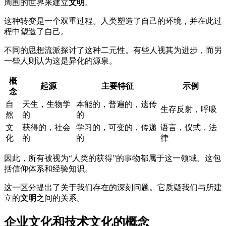
周围的世界来建立
文明
。
这种转变是一个双重过程。人类塑造了自己的环境，并在此过
程中塑造了自己。
不同的思想流派探讨了这种二元性。有些人视其为进步，而另
一些人则认为这是异化的源泉。
概
起源
主要特征
示例
念
自
天生，生物学
本能的，普遍的，遗传
生存反射，呼吸
然
的
的
文
获得的，社会
学习的，可变的，传递
语言，仪式，法
化
的
的
律
因此，所有被视为“人类的获得”的事物都属于这一领域。这包
括信仰体系和经验知识。
这一区分提出了关于我们存在的深刻问题。它质疑我们与所建
立的
文明
之间的关系。
企业文化和技术文化的概念