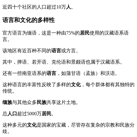
近四十个社区的人口超过10万
人
。
语言和文化的多样性
官方语言为缅语，这是一种由75%的
居民
使用的汉藏语系语
言。
该地区有近百种不同的
语言
或方言。
其中，掸语、若开语、克伦语和景颇语也属于汉藏语系。
还有一些南亚语系的
语言
，如蒲甘语（孟族）和沃语。
这种语言的丰富性反映了多样的
文化
，每个群体都有其独特的
传统。
缅族
与其他众多
民族
共享这片土地。
总
人口
超过5000万
居民
。
这种多元的
文化
是国家的宝藏，尽管存在复杂的宗教和民族分
歧。