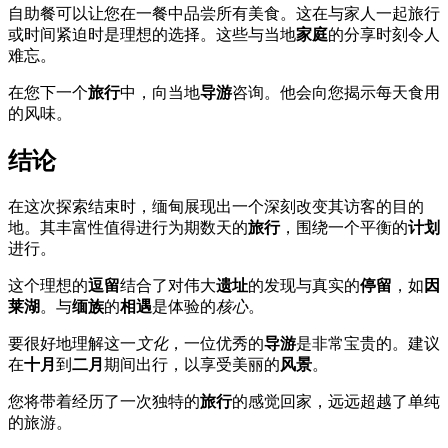
自助餐可以让您在一餐中品尝所有美食。这在与家人一起旅行
或时间紧迫时是理想的选择。这些与当地
家庭
的分享时刻令人
难忘。
在您下一个
旅行
中，向当地
导游
咨询。他会向您揭示每天食用
的风味。
结论
在这次探索结束时，缅甸展现出一个深刻改变其访客的目的
地。其丰富性值得进行为期数天的
旅行
，围绕一个平衡的
计划
进行。
这个理想的
逗留
结合了对伟大
遗址
的发现与真实的
停留
，如
因
莱湖
。与
缅族
的
相遇
是体验的
核心
。
要很好地理解这一
文化
，一位优秀的
导游
是非常宝贵的。建议
在
十月
到
二月
期间出行，以享受美丽的
风景
。
您将带着经历了一次独特的
旅行
的感觉回家，远远超越了单纯
的旅游。