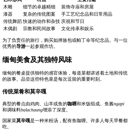
木雕
细节的卓越精细
装饰寺庙和房屋
漆器
复杂的传统图案
手工艺纪念品和日常用品
传统舞蹈
快速的动作和杂技
庆祝和节日
木偶剧
宗教和民间故事
文化传承和娱乐
为了负责任的旅行，购买如掸族包或帕丁伞等纪念品。与一位
优秀的
导游
一起参观作坊。
缅甸美食及其独特风味
缅甸的餐桌提供独特的感官体验，每道菜都讲述着土地和传统
的故事。品尝这些特色菜是每次逗留的重要时刻。
传统菜肴和莫辛嘎
典型的餐点由鸡肉、山羊或鱼的
咖喱
和米饭组成。鱼酱
ngapi
和调味料
balachaung
增添了深度。
国家菜
莫辛嘎
是一种米粉汤，配有鱼咖喱。许多人每天早餐都
吃。