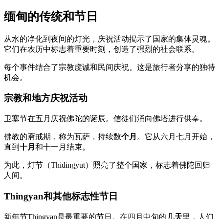
缅甸的传统和节日
从水的净化到夜间的灯光，庆祝活动揭示了国家的集体灵魂。
它们在农历中标志着重要时刻，创造了强烈的社会联系。
每个事件结合了宗教虔诚和民间庆祝。这是旅行者分享的独特
机会。
宗教和地方庆祝活动
卫塞节在五月庆祝佛陀的诞辰。信徒们涌向佛塔进行供奉。
佛教的斋戒期，称为瓦萨，持续数
个月
。它从六月七月开始，
直到
十月
和十一月结束。
为此，灯节（Thidingyut）照亮了整个国家，标志着佛陀回归
人间。
Thingyan和其他标志性节日
新年节Thingyan是最重要的节日。在四月中旬的几
天
里，人们