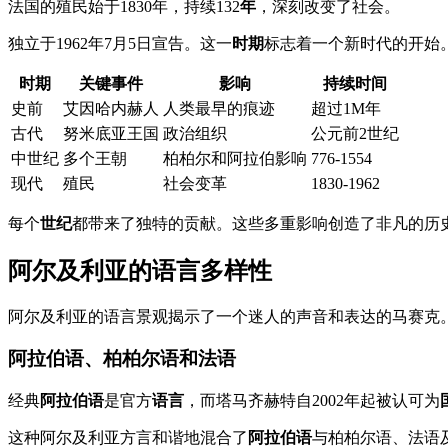
法国的殖民始于1830年，持续132
年
，深刻改变了社会。
独立于1962年7月5日宣告。这一
时期
标志着一个新时代的开始
时期
关键事件
影响
持续时间
史前
艾因哈内赫人
人类最早的痕迹
超过1M年
古代
努米底亚王国
政治组织
公元前2世纪
中世纪
多个王朝
柏柏尔和阿拉伯影响
776-1554
现代
殖民
社会变革
1830-1962
每个
世纪
都带来了独特的贡献。这些多重影响创造了非凡的历
阿尔及利亚的语言多样性
阿尔及利亚的语言景观揭示了一个迷人的声音和表达的马赛克
阿拉伯语、柏柏尔语和法语
经典
阿拉伯语
是官方
语言
，而塔马齐赫特自2002年起被认可为
这种阿尔及利亚方言和谐地混合了
阿拉伯语
与柏柏尔语、法语