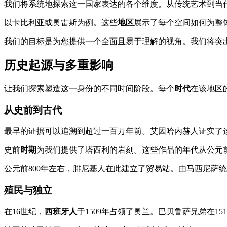
我们将系统地探索这一国家表达的各个维度。从传统艺术到当
以卡比利亚或奥雷斯为例。这些
地区
展示了每个空间如何为整
我们的目标是为您提供一个全面且易于理解的视角。我们将突
历史起源与多重影响
让我们探索塑造这一身份的不同时间阶段。每个
时代
在该地区
从史前到古代
最早的证据可以追溯到超过一百万年前。艾因哈内赫人证实了
史前
时期
为我们提供了塔西利的岩刻。这些作品的年代从公元前
公元前800年左右，腓尼基人在此建立了贸易站。由马西尼萨
殖民与独立
在16世纪，
西班牙人
于1509年占领了奥兰。巴贝鲁萨兄弟在1