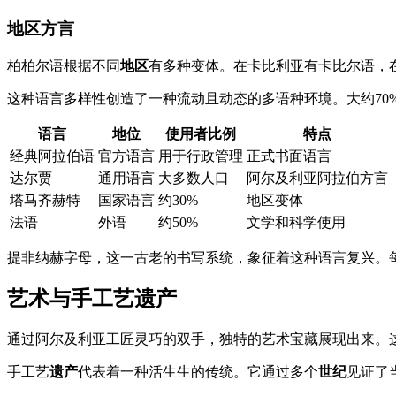
地区方言
柏柏尔语根据不同
地区
有多种变体。在卡比利亚有卡比尔语，
这种语言多样性创造了一种流动且动态的多语种环境。大约70
语言
地位
使用者比例
特点
经典阿拉伯语
官方语言
用于行政管理
正式书面语言
达尔贾
通用语言
大多数人口
阿尔及利亚阿拉伯方言
塔马齐赫特
国家语言
约30%
地区变体
法语
外语
约50%
文学和科学使用
提非纳赫字母，这一古老的书写系统，象征着这种语言复兴。
艺术与手工艺遗产
通过阿尔及利亚工匠灵巧的双手，独特的艺术宝藏展现出来。
手工艺
遗产
代表着一种活生生的传统。它通过多个
世纪
见证了