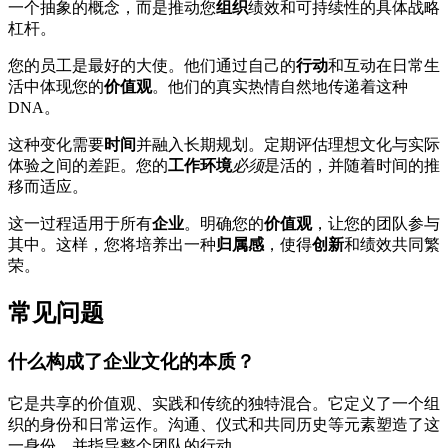
一个抽象的概念，而是推动您
组织
绩效和可持续性的具体战略
杠杆。
您的员工是最好的大使。他们通过自己的
行动
和互动在日常生
活中体现您的
价值观
。他们的真实热情自然地传递着这种
DNA。
这种变化需要
时间
并融入长期规划。定期评估理想文化与实际
体验之间的差距。您的
工作环境
必须
是活的，并随着时间的推
移而适应。
这一过程适用于所有
企业
。明确您的
价值观
，让您的团队参与
其中。这样，您将培养出一种
归属感
，使得
创新
和绩效共同繁
荣。
常见问题
什么构成了企业文化的本质？
它是共享的价值观、实践和传统的独特混合。它定义了一个组
织的身份和日常运作。沟通、仪式和共同历史等元素塑造了这
一身份，并指导整个团队的行动。