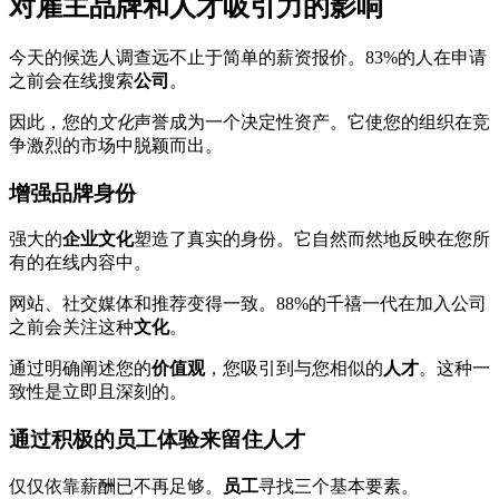
对雇主品牌和人才吸引力的影响
今天的候选人调查远不止于简单的薪资报价。83%的人在申请
之前会在线搜索
公司
。
因此，您的
文化
声誉成为一个决定性资产。它使您的组织在竞
争激烈的市场中脱颖而出。
增强品牌身份
强大的
企业文化
塑造了真实的身份。它自然而然地反映在您所
有的在线内容中。
网站、社交媒体和推荐变得一致。88%的千禧一代在加入公司
之前会关注这种
文化
。
通过明确阐述您的
价值观
，您吸引到与您相似的
人才
。这种一
致性是立即且深刻的。
通过积极的员工体验来留住人才
仅仅依靠薪酬已不再足够。
员工
寻找三个基本要素。