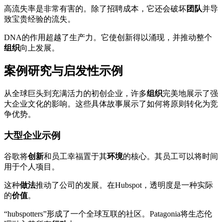
高流失率是非常有害的。除了招聘成本，它还会破坏
团队
并导
致宝贵经验的流失。
DNA的作用超越了生产力。它使创新得以涌现，并推动整个
组织
向上发展。
案例研究与启发性示例
从全球巨头到充满活力的初创企业，许多
组织
完美地展示了强
大企业文化的影响。这些具体故事展示了如何将原则转化为竞
争优势。
大型企业示例
谷歌将
创新
和员工幸福置于其
环境
的核心。其员工可以将时间
用于个人项目。
这种
做法
推动了公司的发展。在Hubspot，透明度是一种实际
的
价值
。
“hubspotters”形成了一个全球互联的社区。Patagonia将生态伦