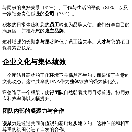
与同事的良好关系（95%）、工作与生活的平衡（81%）以及
一家社会责任感强的
公司
（75%）。
积极的日常体验将您的
员工
转变为品牌大使。他们分享自己的
满意度，并推荐您的
雇主品牌
。
这种增强的长期
参与
显著降低了员工流失率。
人才
与您的项目
保持紧密联系。
企业文化与集体绩效
一个团结且高效的工作环境不是偶然产生的，而是源于有意的
文化动态。这种共享的DNA作为
整体
绩效的强大催化剂。
它创造了一个框架，使得
团队
自然朝着共同目标前进。协同效
应和效率得以大幅提升。
团队内部的凝聚力与合作
凝聚力
是通过共同价值观的基础逐步建立的。这种信任和相互
尊重的氛围促进了自发的
合作
。