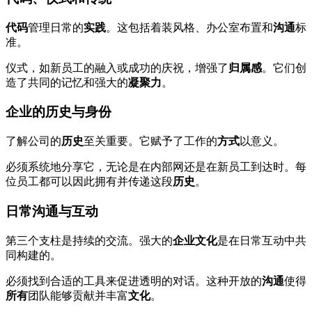
代码
管理日常的
实践
。这包括着装风格、办公室布置和
沟通
标
准。
仪式，如新员工的融入或成功的庆祝，增强了
归属感
。它们创
造了共同的记忆和强大的
凝聚力
。
企业的历史与身份
了解公司的
历史
至关重要。它赋予了工作的
方式
以意义。
必须系统地分享它，无论是在内部网还是在新员工到达时。每
位员工都可以因此拥有并传递这段
历史
。
日常沟通与互动
第三个支柱是持续的交流。强大的
企业文化
是在日常互动中共
同构建的。
必须找到合适的工具来促进透明的对话。这种开放的
沟通
使得
所有
团队能够贡献并丰富
文化
。