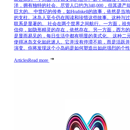
洋，拥有独特的社会。尽管人口约为340,000，但其遗产
巨大的。 中世纪的传奇，如Hrafnkell的故事，依然是当
的支柱。冰岛人至今仍在阅读和珍惜这些故事。这种与过
联系是显著的。 社会在两个世界之间航行。一方面，祖
信仰，如隐形精灵的存在，依然存在。另一方面，西方的
是显而易见的，每日生活中都有明显的美式化。 这种二
使得冰岛文化如此迷人。它并没有停滞不前，而是活跃并
演变。你将发现这个小岛屿是如何塑造出如此强烈的个性..
Articles
Read more