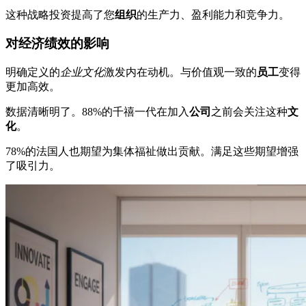
这种战略投资提高了您
组织
的生产力、盈利能力和竞争力。
对经济绩效的影响
明确定义的
企业文化
激发内在动机。与价值观一致的
员工
变得
更加高效。
数据清晰明了。88%的千禧一代在加入
公司
之前会关注这种
文
化
。
78%的法国人也期望为集体福祉做出贡献。满足这些期望增强
了吸引力。