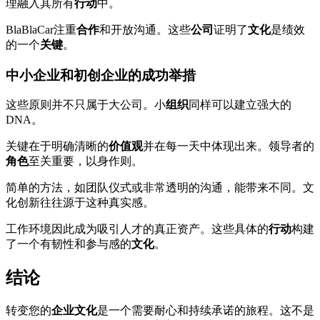
理融入其所有
行动
中。
BlaBlaCar注重
合作
和开放沟通。这些
公司
证明了
文化
是绩效
的一个
关键
。
中小企业和初创企业的成功举措
这些原则并不只属于大公司。小
组织
同样可以建立强大的
DNA。
关键在于明确清晰的
价值观
并在每一天中体现出来。领导者的
角色
至关重要，以身作则。
简单的方法，如团队仪式或非常透明的沟通，能带来不同。文
化创新往往源于这种真实感。
工作环境因此成为吸引人才的真正资产。这些具体的
行动
构建
了一个有韧性和参与感的
文化
。
结论
转变您的
企业文化
是一个需要耐心和持续承诺的旅程。这不是