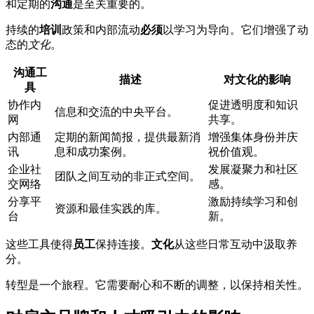
和定期的
沟通
是至关重要的。
持续的
培训
政策和内部流动
必须
以学习为导向。它们增强了动
态的
文化
。
沟通工
描述
对文化的影响
具
协作内
促进透明度和知识
信息和交流的中央平台。
网
共享。
内部通
定期的新闻简报，提供最新消
增强集体身份并庆
讯
息和成功案例。
祝价值观。
企业社
发展凝聚力和社区
团队之间互动的非正式空间。
交网络
感。
分享平
激励持续学习和创
资源和最佳实践的库。
台
新。
这些工具使得
员工
保持连接。
文化
从这些日常互动中汲取养
分。
转型是一个旅程。它需要耐心和不断的调整，以保持相关性。