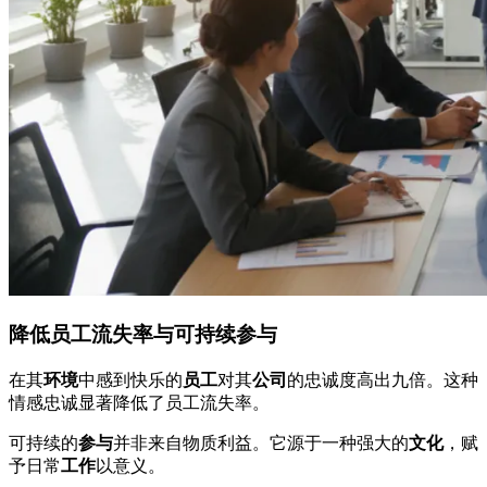
降低员工流失率与可持续参与
在其
环境
中感到快乐的
员工
对其
公司
的忠诚度高出九倍。这种
情感忠诚显著降低了员工流失率。
可持续的
参与
并非来自物质利益。它源于一种强大的
文化
，赋
予日常
工作
以意义。