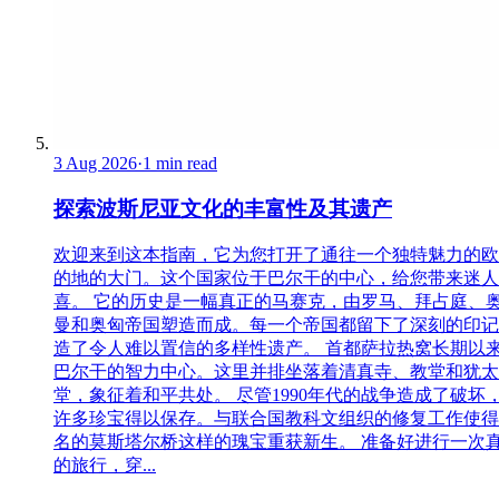
3 Aug 2026
·
1 min read
探索波斯尼亚文化的丰富性及其遗产
欢迎来到这本指南，它为您打开了通往一个独特魅力的欧
的地的大门。这个国家位于巴尔干的中心，给您带来迷人
喜。 它的历史是一幅真正的马赛克，由罗马、拜占庭、
曼和奥匈帝国塑造而成。每一个帝国都留下了深刻的印记
造了令人难以置信的多样性遗产。 首都萨拉热窝长期以
巴尔干的智力中心。这里并排坐落着清真寺、教堂和犹太
堂，象征着和平共处。 尽管1990年代的战争造成了破坏
许多珍宝得以保存。与联合国教科文组织的修复工作使得
名的莫斯塔尔桥这样的瑰宝重获新生。 准备好进行一次
的旅行，穿...