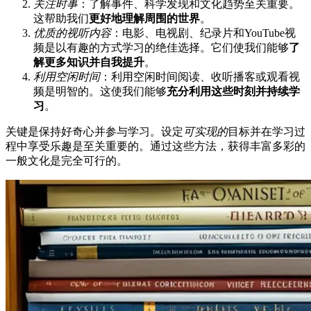
关注时事
：了解事件、科学发现和文化趋势至关重要。
这帮助我们
更好地理解周围的世界
。
优质的视听内容
：电影、电视剧、纪录片和YouTube视
频是以有趣的方式学习的绝佳选择。它们使我们能够
了
解更多知识并自我提升
。
利用空闲时间
：利用空闲时间阅读、收听播客或观看视
频是明智的。这使我们能够
充分利用这些时刻并持续学
习
。
关键是保持好奇心并参与学习。设定
可实现的
目标并在学习过
程中享受乐趣是至关重要的。通过这些方法，获得丰富多彩的
一般文化是完全可行的。