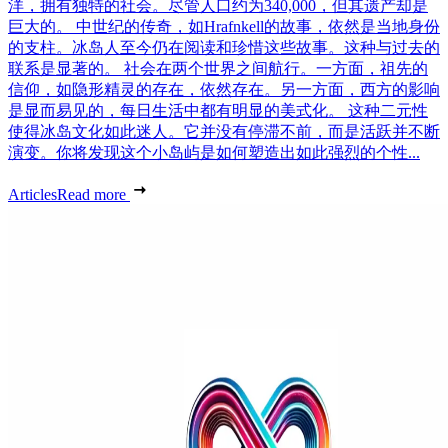
洋，拥有独特的社会。尽管人口约为340,000，但其遗产却是
巨大的。 中世纪的传奇，如Hrafnkell的故事，依然是当地身份
的支柱。冰岛人至今仍在阅读和珍惜这些故事。这种与过去的
联系是显著的。 社会在两个世界之间航行。一方面，祖先的
信仰，如隐形精灵的存在，依然存在。另一方面，西方的影响
是显而易见的，每日生活中都有明显的美式化。 这种二元性
使得冰岛文化如此迷人。它并没有停滞不前，而是活跃并不断
演变。你将发现这个小岛屿是如何塑造出如此强烈的个性...
Articles
Read more