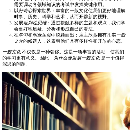
需要调动各领域知识的考试中发挥关键作用。
以
好奇心
探索世界：丰富的一般文化使我们更好地理解
时事、历史、科学和艺术，从而开辟新的视野。
发展
批判性思维
：通过接触多样的主题和观点，我们学
会更好地质疑、分析和形成自己的看法。
在
学习
和
职业生涯
中脱颖而出：雇主欣赏拥有扎实
一般
文化
的候选人，这表明他们具有多样性和开放的心态。
一般文化
不仅仅是一种奢侈。这是一项丰富的活动，使我们
的学习更有意义。因此，
为什么要发展一般文化
是一个值得
深思的问题。