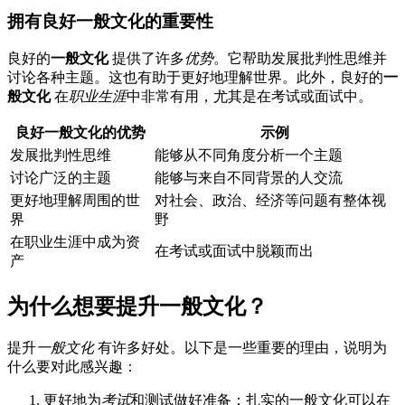
拥有良好一般文化的
重要性
良好的
一般文化
提供了许多
优势
。它帮助发展批判性思维并
讨论各种主题。这也有助于更好地理解世界。此外，良好的
一
般文化
在
职业生涯
中非常有用，尤其是在考试或面试中。
良好一般文化的优势
示例
发展批判性思维
能够从不同角度分析一个主题
讨论广泛的主题
能够与来自不同背景的人交流
更好地理解周围的世
对社会、政治、经济等问题有整体视
界
野
在职业生涯中成为资
在考试或面试中脱颖而出
产
为什么想要提升一般文化？
提升
一般文化
有许多好处。以下是一些重要的理由，说明为
什么要对此感兴趣：
更好地为
考试
和测试做好准备：扎实的一般文化可以在