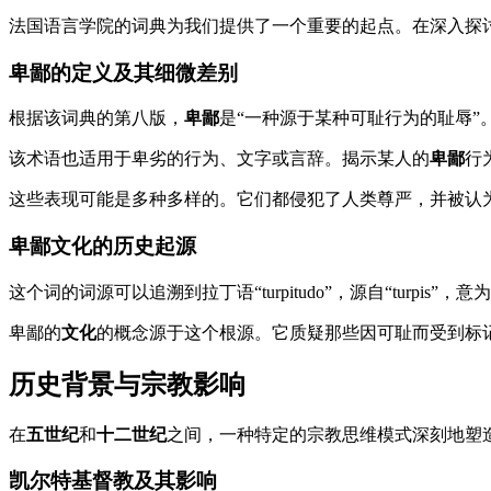
法国语言学院的词典为我们提供了一个重要的起点。在深入探
卑鄙的定义及其细微差别
根据该词典的第八版，
卑鄙
是“一种源于某种可耻行为的耻辱”
该术语也适用于卑劣的行为、文字或言辞。揭示某人的
卑鄙
行
这些表现可能是多种多样的。它们都侵犯了人类尊严，并被认
卑鄙文化的历史起源
这个词的词源可以追溯到拉丁语“turpitudo”，源自“turpi
卑鄙的
文化
的概念源于这个根源。它质疑那些因可耻而受到标
历史背景与宗教影响
在
五世纪
和
十二世纪
之间，一种特定的宗教思维模式深刻地塑
凯尔特基督教及其影响