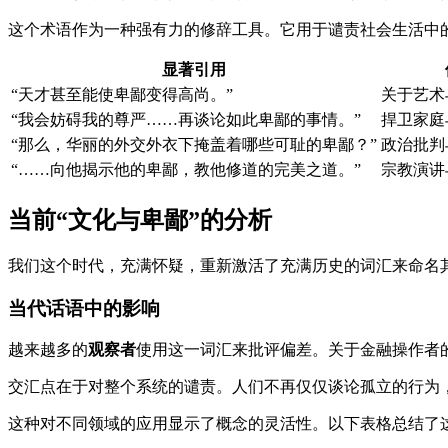
这个术语作为一种强有力的修辞工具。它用于谴责社会生活中
显著引用
“天才甚至能使卑鄙变得高尚。”
关于艺术
“我会妨碍我的尊严……再谈论如此卑鄙的事情。”
捍卫家庭
“那么，华丽的外交外衣下掩盖着哪些可耻的卑鄙？”
政治批判
“……向他揭示他的卑鄙，教他修道的完美之道。”
宗教演讲
当前“文化与卑鄙”的分析
我们这个时代，充满怀疑，重新激活了充满历史的词汇来命名
当代话语中的影响
越来越多的
观察者
使用这一词汇来批评偏差。关于金融操作者
交汇点在于对整个系统的谴责。人们不再仅仅谈论孤立的行为
这种对不同领域的应用显示了概念的灵活性。以下表格总结了