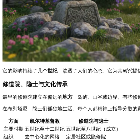
它的影响持续了几个
世纪
，渗透了人们的心态。它为其
时代
提
修道院、隐士与文化传承
最早的修道院建立在偏远的
地方
：岛屿、山谷或边界。有些修
在布列塔尼，隐士们孤独地生活。每个人都精神上指导分散的
方面
凯尔特基督教
修道院与隐士
主要时期
五世纪至十二世纪
五世纪至八世纪（成立）
组织
去中心化的网络
定居社区或隐修院