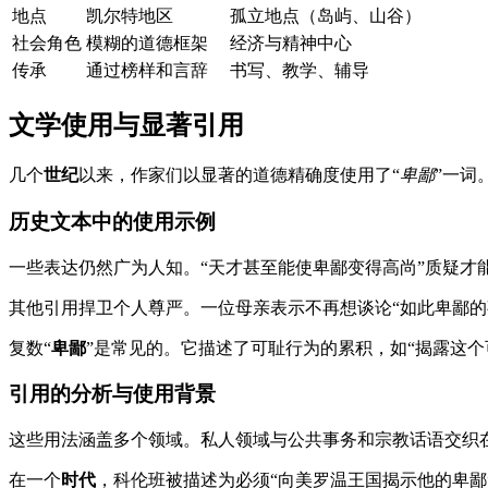
地点
凯尔特地区
孤立地点（岛屿、山谷）
社会角色
模糊的道德框架
经济与精神中心
传承
通过榜样和言辞
书写、教学、辅导
文学使用与显著引用
几个
世纪
以来，作家们以显著的道德精确度使用了“
卑鄙
”一词
历史文本中的使用示例
一些表达仍然广为人知。“天才甚至能使卑鄙变得高尚”质疑才
其他引用捍卫个人尊严。一位母亲表示不再想谈论“如此卑鄙的
复数“
卑鄙
”是常见的。它描述了可耻行为的累积，如“揭露这个
引用的分析与使用背景
这些用法涵盖多个领域。私人领域与公共事务和宗教话语交织
在一个
时代
，科伦班被描述为必须“向美罗温王国揭示他的卑鄙