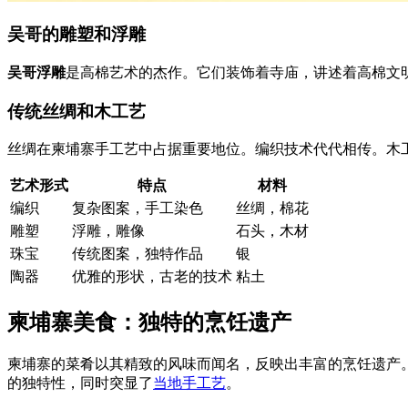
吴哥的雕塑和浮雕
吴哥浮雕
是高棉艺术的杰作。它们装饰着寺庙，讲述着高棉文
传统丝绸和木工艺
丝绸在柬埔寨手工艺中占据重要地位。编织技术代代相传。木
艺术形式
特点
材料
编织
复杂图案，手工染色
丝绸，棉花
雕塑
浮雕，雕像
石头，木材
珠宝
传统图案，独特作品
银
陶器
优雅的形状，古老的技术
粘土
柬埔寨美食：独特的烹饪遗产
柬埔寨的菜肴以其精致的风味而闻名，反映出丰富的烹饪遗产
的独特性，同时突显了
当地手工艺
。