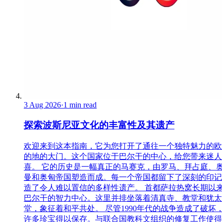
3 Aug 2026
·
1 min read
探索波斯尼亚文化的丰富性及其遗产
欢迎来到这本指南，它为您打开了通往一个独特魅力的欧
的地的大门。这个国家位于巴尔干的中心，给您带来迷人
喜。 它的历史是一幅真正的马赛克，由罗马、拜占庭、
曼和奥匈帝国塑造而成。每一个帝国都留下了深刻的印记
造了令人难以置信的多样性遗产。 首都萨拉热窝长期以
巴尔干的智力中心。这里并排坐落着清真寺、教堂和犹太
堂，象征着和平共处。 尽管1990年代的战争造成了破坏
许多珍宝得以保存。与联合国教科文组织的修复工作使得