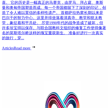
喜。 它的历史是一幅真正的马赛克，由罗马、拜占庭、奥斯
曼和奥匈帝国塑造而成。每一个帝国都留下了深刻的印记，创
造了令人难以置信的多样性遗产。 首都萨拉热窝长期以来是
巴尔干的智力中心。这里并排坐落着清真寺、教堂和犹太教
堂，象征着和平共处。 尽管1990年代的战争造成了破坏，但
许多珍宝得以保存。与联合国教科文组织的修复工作使得像著
名的莫斯塔尔桥这样的瑰宝重获新生。 准备好进行一次真实
的旅行，穿...
Articles
Read more