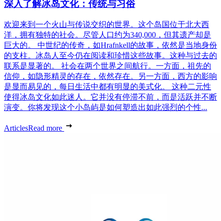
深入了解冰岛文化：传统与习俗
欢迎来到一个火山与传说交织的世界。这个岛国位于北大西
洋，拥有独特的社会。尽管人口约为340,000，但其遗产却是
巨大的。 中世纪的传奇，如Hrafnkell的故事，依然是当地身份
的支柱。冰岛人至今仍在阅读和珍惜这些故事。这种与过去的
联系是显著的。 社会在两个世界之间航行。一方面，祖先的
信仰，如隐形精灵的存在，依然存在。另一方面，西方的影响
是显而易见的，每日生活中都有明显的美式化。 这种二元性
使得冰岛文化如此迷人。它并没有停滞不前，而是活跃并不断
演变。你将发现这个小岛屿是如何塑造出如此强烈的个性...
Articles
Read more