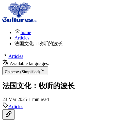
home
Articles
法国文化：收听的波长
Articles
Available languages:
Chinese (Simplified)
法国文化：收听的波长
23 Mar 2025
·
1 min read
Articles