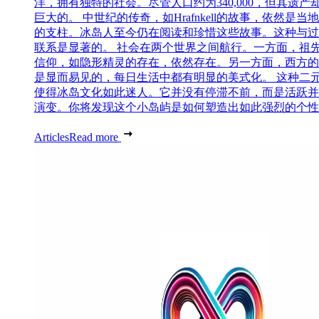
洋，拥有独特的社会。尽管人口约为340,000，但其遗产
巨大的。 中世纪的传奇，如Hrafnkell的故事，依然是当
的支柱。冰岛人至今仍在阅读和珍惜这些故事。这种与过
联系是显著的。 社会在两个世界之间航行。一方面，祖
信仰，如隐形精灵的存在，依然存在。另一方面，西方的
是显而易见的，每日生活中都有明显的美式化。 这种二
使得冰岛文化如此迷人。它并没有停滞不前，而是活跃并
演变。你将发现这个小岛屿是如何塑造出如此强烈的个性..
Articles
Read more