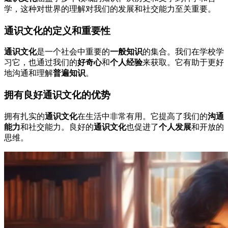
学，这种对世界的理解对我们的发展和社交能力至关重要。
通识文化的定义和重要性
通识文化
是一个社会中重要的
一般知识
的集合。我们在学校学
习它，也通过我们的
好奇心
和
个人经验
来获取。它有助于更好
地沟通和理解
普遍知识
。
拥有良好通识文化的优势
拥有扎实的
通识文化
在生活中非常有用。它提高了我们的
沟通
能力
和社交能力。良好的
通识文化
也促进了
个人发展
和开放的
思维。