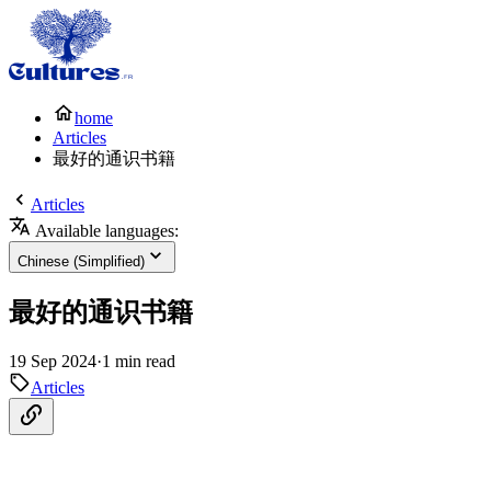
home
Articles
最好的通识书籍
Articles
Available languages:
Chinese (Simplified)
最好的通识书籍
19 Sep 2024
·
1 min read
Articles