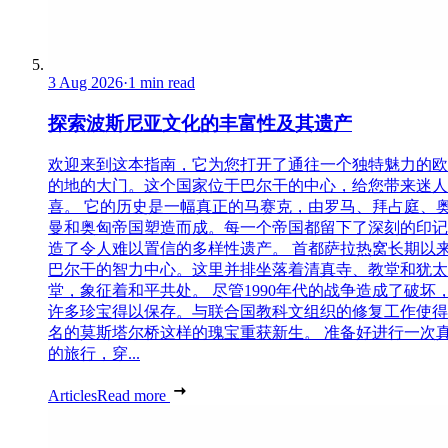
3 Aug 2026
·
1 min read
探索波斯尼亚文化的丰富性及其遗产
欢迎来到这本指南，它为您打开了通往一个独特魅力的欧
的地的大门。这个国家位于巴尔干的中心，给您带来迷人
喜。 它的历史是一幅真正的马赛克，由罗马、拜占庭、
曼和奥匈帝国塑造而成。每一个帝国都留下了深刻的印记
造了令人难以置信的多样性遗产。 首都萨拉热窝长期以
巴尔干的智力中心。这里并排坐落着清真寺、教堂和犹太
堂，象征着和平共处。 尽管1990年代的战争造成了破坏
许多珍宝得以保存。与联合国教科文组织的修复工作使得
名的莫斯塔尔桥这样的瑰宝重获新生。 准备好进行一次
的旅行，穿...
Articles
Read more