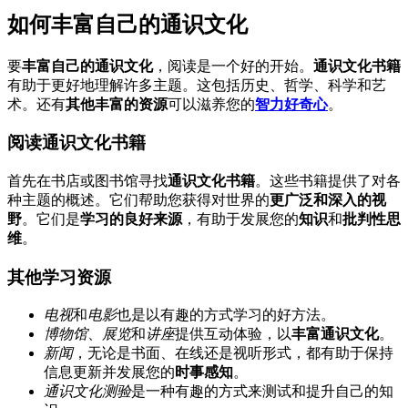
如何丰富自己的通识文化
要
丰富自己的通识文化
，阅读是一个好的开始。
通识文化书籍
有助于更好地理解许多主题。这包括历史、哲学、科学和艺
术。还有
其他丰富的资源
可以滋养您的
智力好奇心
。
阅读通识文化书籍
首先在书店或图书馆寻找
通识文化书籍
。这些书籍提供了对各
种主题的概述。它们帮助您获得对世界的
更广泛和深入的视
野
。它们是
学习的良好来源
，有助于发展您的
知识
和
批判性思
维
。
其他学习资源
电视
和
电影
也是以有趣的方式学习的好方法。
博物馆
、
展览
和
讲座
提供互动体验，以
丰富通识文化
。
新闻
，无论是书面、在线还是视听形式，都有助于保持
信息更新并发展您的
时事感知
。
通识文化测验
是一种有趣的方式来测试和提升自己的知