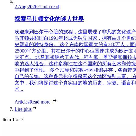
2 Aug 2026
·
1 min read
探索马其顿文化的迷人世界
欢迎来到巴尔干心脏的旅程，这里展现了非凡的文化遗产
马其顿共和国自1991年起成为独立国家，拥有由几个世
史塑造的独特身份。 这个东南欧国家大约有210万人，面
25000平方公里。其在巴尔干的中心位置使其成为欧洲文
交汇点。 北马其顿继承了古代、拜占庭、奥斯曼和斯拉
响的迷人混合。这种多样性在这个国家的所有艺术和传统
中得到了体现。 多个民族和宗教社区和谐共存，各自带
自己的传统。这种多元化使得探索这个地区特别丰富。 
文中，我们将探讨这个真实目的地的历史、宗教、语言和
术...
Articles
Read more
Lire plus
Item 1 of 7