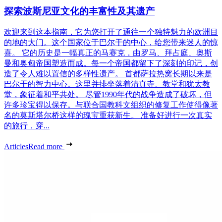
探索波斯尼亚文化的丰富性及其遗产
欢迎来到这本指南，它为您打开了通往一个独特魅力的欧洲目
的地的大门。这个国家位于巴尔干的中心，给您带来迷人的惊
喜。 它的历史是一幅真正的马赛克，由罗马、拜占庭、奥斯
曼和奥匈帝国塑造而成。每一个帝国都留下了深刻的印记，创
造了令人难以置信的多样性遗产。 首都萨拉热窝长期以来是
巴尔干的智力中心。这里并排坐落着清真寺、教堂和犹太教
堂，象征着和平共处。 尽管1990年代的战争造成了破坏，但
许多珍宝得以保存。与联合国教科文组织的修复工作使得像著
名的莫斯塔尔桥这样的瑰宝重获新生。 准备好进行一次真实
的旅行，穿...
Articles
Read more