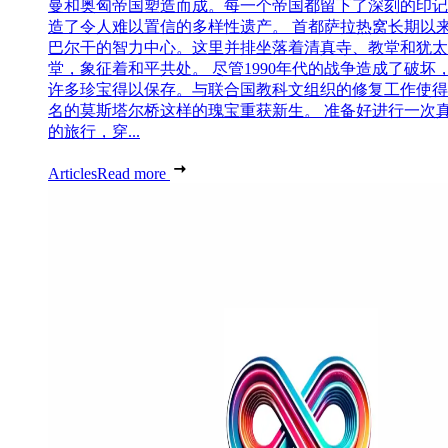
曼和奥匈帝国塑造而成。每一个帝国都留下了深刻的印记
造了令人难以置信的多样性遗产。 首都萨拉热窝长期以
巴尔干的智力中心。这里并排坐落着清真寺、教堂和犹太
堂，象征着和平共处。 尽管1990年代的战争造成了破坏
许多珍宝得以保存。与联合国教科文组织的修复工作使得
名的莫斯塔尔桥这样的瑰宝重获新生。 准备好进行一次
的旅行，穿...
Articles
Read more