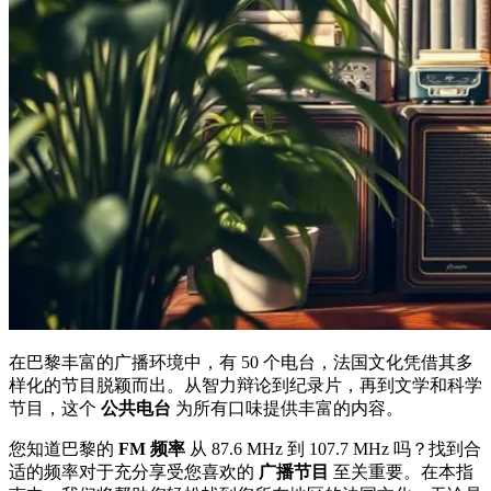
在巴黎丰富的广播环境中，有 50 个电台，法国文化凭借其多
样化的节目脱颖而出。从智力辩论到纪录片，再到文学和科学
节目，这个
公共电台
为所有口味提供丰富的内容。
您知道巴黎的
FM 频率
从 87.6 MHz 到 107.7 MHz 吗？找到合
适的频率对于充分享受您喜欢的
广播节目
至关重要。在本指