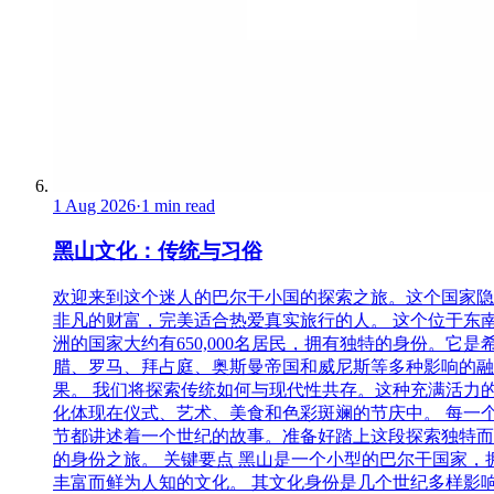
1 Aug 2026
·
1 min read
黑山文化：传统与习俗
欢迎来到这个迷人的巴尔干小国的探索之旅。这个国家隐
非凡的财富，完美适合热爱真实旅行的人。 这个位于东
洲的国家大约有650,000名居民，拥有独特的身份。它是
腊、罗马、拜占庭、奥斯曼帝国和威尼斯等多种影响的融
果。 我们将探索传统如何与现代性共存。这种充满活力
化体现在仪式、艺术、美食和色彩斑斓的节庆中。 每一
节都讲述着一个世纪的故事。准备好踏上这段探索独特而
的身份之旅。 关键要点 黑山是一个小型的巴尔干国家，
丰富而鲜为人知的文化。 其文化身份是几个世纪多样影