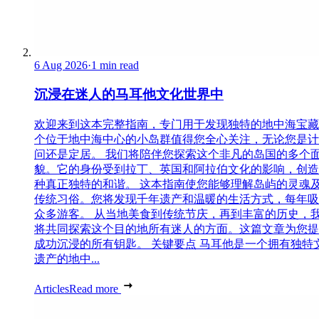
6 Aug 2026
·
1 min read
沉浸在迷人的马耳他文化世界中
欢迎来到这本完整指南，专门用于发现独特的地中海宝藏
个位于地中海中心的小岛群值得您全心关注，无论您是计
问还是定居。 我们将陪伴您探索这个非凡的岛国的多个
貌。它的身份受到拉丁、英国和阿拉伯文化的影响，创造
种真正独特的和谐。 这本指南使您能够理解岛屿的灵魂
传统习俗。您将发现千年遗产和温暖的生活方式，每年吸
众多游客。 从当地美食到传统节庆，再到丰富的历史，
将共同探索这个目的地所有迷人的方面。这篇文章为您提
成功沉浸的所有钥匙。 关键要点 马耳他是一个拥有独特
遗产的地中...
Articles
Read more