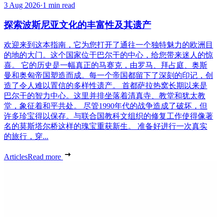
3 Aug 2026
·
1 min read
探索波斯尼亚文化的丰富性及其遗产
欢迎来到这本指南，它为您打开了通往一个独特魅力的欧洲目
的地的大门。这个国家位于巴尔干的中心，给您带来迷人的惊
喜。 它的历史是一幅真正的马赛克，由罗马、拜占庭、奥斯
曼和奥匈帝国塑造而成。每一个帝国都留下了深刻的印记，创
造了令人难以置信的多样性遗产。 首都萨拉热窝长期以来是
巴尔干的智力中心。这里并排坐落着清真寺、教堂和犹太教
堂，象征着和平共处。 尽管1990年代的战争造成了破坏，但
许多珍宝得以保存。与联合国教科文组织的修复工作使得像著
名的莫斯塔尔桥这样的瑰宝重获新生。 准备好进行一次真实
的旅行，穿...
Articles
Read more