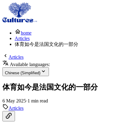
home
Articles
体育如今是法国文化的一部分
Articles
Available languages:
Chinese (Simplified)
体育如今是法国文化的一部分
6 May 2025
·
1 min read
Articles