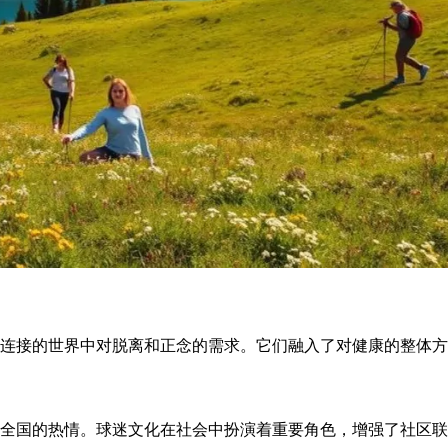
连接的世界中对脱离和正念的需求。它们融入了对健康的整体方
全国的热情。球迷文化在社会中扮演着重要角色，增强了社区联