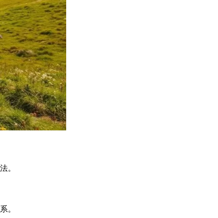
法。
系。