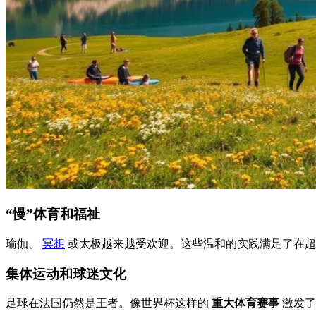
“慢”体育和福祉
瑜伽、
冥想
或太极越来越受欢迎。这些温和的实践满足了在超
集体运动和球迷文化
足球在法国仍然是王者。像世界杯这样的
重大体育赛事
激发了