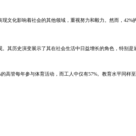
表现文化影响着社会的其他领域，重视努力和毅力。然而，42%
观。其历史演变展示了其在社会生活中日益增长的角色，特别是
87%的高管每年参与体育活动，而工人中仅有57%。教育水平同样