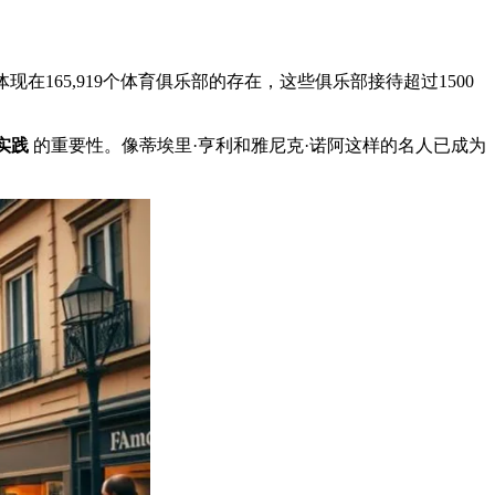
在165,919个体育俱乐部的存在，这些俱乐部接待超过1500
实践
的重要性。像蒂埃里·亨利和雅尼克·诺阿这样的名人已成为