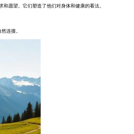
求和愿望。它们塑造了他们对身体和健康的看法。
自然连接。