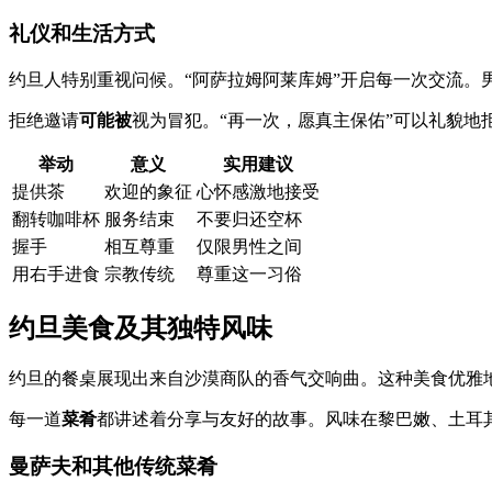
礼仪和生活方式
约旦人特别重视问候。“阿萨拉姆阿莱库姆”开启每一次交流。
拒绝邀请
可能被
视为冒犯。“再一次，愿真主保佑”可以礼貌地
举动
意义
实用建议
提供茶
欢迎的象征
心怀感激地接受
翻转咖啡杯
服务结束
不要归还空杯
握手
相互尊重
仅限男性之间
用右手进食
宗教传统
尊重这一习俗
约旦美食及其独特风味
约旦的餐桌展现出来自沙漠商队的香气交响曲。这种美食优雅
每一道
菜肴
都讲述着分享与友好的故事。风味在黎巴嫩、土耳
曼萨夫和其他传统菜肴