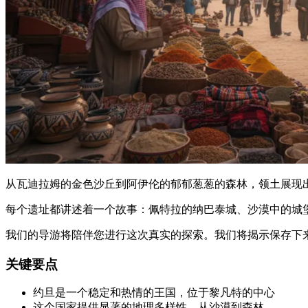
从瓦迪拉姆的金色沙丘到阿伊伦的郁郁葱葱的森林，领土展现
每个遗址都讲述着一个故事：佩特拉的纳巴泰城、沙漠中的城
我们的导游将陪伴您进行这次真实的探索。我们将揭示保存下
关键要点
约旦是一个稳定和热情的王国，位于黎凡特的中心
这个国家提供显著的地理多样性，从沙漠到森林