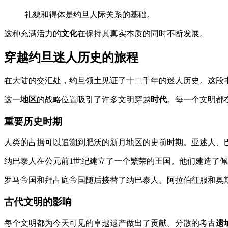
礼貌和得体是约旦人际关系的基础。
这种充满活力的
文化
在保持其真实本质的同时不断发展。
穿越约旦迷人历史的旅程
在大陆的交汇处，约旦领土见证了十二千年的迷人历史。这段
这一
地区
的战略位置吸引了许多文明穿越
时代
。每一个文明都
重要历史时期
人类的占据可以追溯到肥沃的新月地区的史前时期。亚述人、
纳巴泰人在公元前1世纪建立了一个繁荣的王国。他们建造了
罗马帝国和拜占庭帝国随后接替了纳巴泰人。阿拉伯征服和奥
古代文明的影响
每个文明都为今天可见的卓越遗产做出了贡献。分散的考古
遗