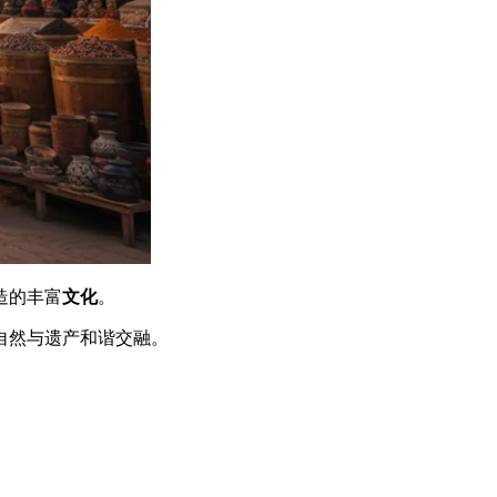
造的丰富
文化
。
自然与遗产和谐交融。