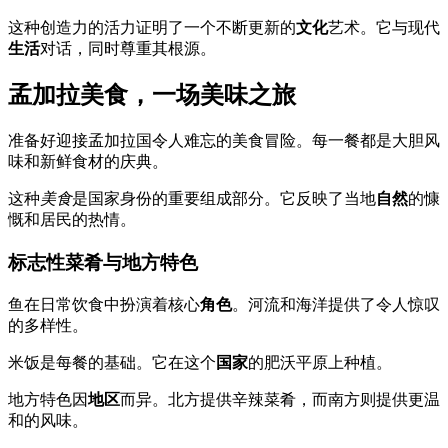
这种创造力的活力证明了一个不断更新的
文化
艺术。它与现代
生活
对话，同时尊重其根源。
孟加拉美食，一场美味之旅
准备好迎接孟加拉国令人难忘的美食冒险。每一餐都是大胆风
味和新鲜食材的庆典。
这种
美食
是国家身份的重要组成部分。它反映了当地
自然
的慷
慨和居民的热情。
标志性菜肴与地方特色
鱼在日常饮食中扮演着核心
角色
。河流和海洋提供了令人惊叹
的多样性。
米饭是每餐的基础。它在这个
国家
的肥沃平原上种植。
地方特色因
地区
而异。北方提供辛辣菜肴，而南方则提供更温
和的风味。