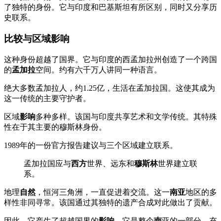
了独特的身份。它与印度和巴基斯坦有所区别，同时又分享历
史联系。
比较与区域影响
这种身份超越了国界。它与印度的西孟加拉州创造了一个跨国
的
孟加拉
空间。约有六千万人讲同一种语言。
绝大多数孟加拉人，约1.25亿，生活在孟加拉国。这使其成为
这一传统的主要守护者。
区域
影响
多种多样。该国与印度共享艺术和文学传统。其特殊
性在于其主要的穆斯林身份。
1989年的一份官方报告建议与三个区域建立联系。
孟加拉国应与
西方
世界、远东和
穆斯林
世界建立联
系。
地理
自然
，恒河三角洲，一直促进着交流。这一
南亚
地区的多
样性非同寻常。该国通过其独特的遗产合成对此做出了贡献。
因此，它产生了超越国界的
影响
。它是整个
南
亚的一部分，充