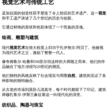
视觉艺术与传统工艺
孟加拉国的创造性双手塑造了令人惊叹的艺术遗产。这一
视觉
和手工遗产讲述了几个世纪的历史与创新。
它通过鲜艳的形状和色彩体现了一个民族的灵魂。
绘画、雕塑与建筑
现代
视觉艺术
在很大程度上归功于扎伊努尔·阿贝丁。他被视
为现代艺术之父，激励了整整一代人。
像夸姆鲁尔·哈桑和SM苏尔坦这样的大师随之而来。他们的作
品融合了地方
传统
与20世纪的潮流。
他们独特的风格反映了社会现实与周围
自然
。建筑则见证了各
种影响的独特融合。
从古老的寺庙到莫卧儿清真寺，每个时代都留下了印记。建筑
师穆扎鲁尔·伊斯兰象征着这一向现代化的演变。
纺织品、陶器与珠宝