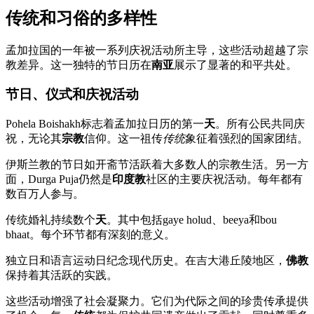
传统和习俗的多样性
孟加拉国的一年被一系列庆祝活动所主导，这些活动超越了宗
教差异。这一独特的节日历在
南亚
展示了显著的和平共处。
节日、仪式和庆祝活动
Pohela Boishakh标志着孟加拉日历的第一
天
。所有公民共同庆
祝，无论其
宗教
信仰。这一祖传
传统
象征着强烈的国家团结。
伊斯兰教的节日如开斋节活跃着大多数人的宗教生活。另一方
面，Durga Puja仍然是
印度教
社区的主要庆祝活动。每年都有
数百万人参与。
传统婚礼持续数个
天
。其中包括gaye holud、beeya和bou
bhaat。每个环节都有深刻的意义。
独立日和语言运动日纪念现代历史。在吉大港丘陵地区，
佛教
保持着其活跃的实践。
这些活动增强了社会凝聚力。它们为代际之间的珍贵传承提供