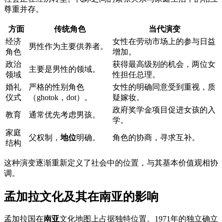
尊重并存。
方面
传统角色
当代演变
经济
女性在劳动市场上的参与日益
男性作为主要供养者。
角色
增加。
政治
获得最高级别的机会，两位女
主要是男性的领域。
领域
性担任总理。
婚礼
严格的性别角色
女性的明确同意受到重视，质
仪式
（ghotok，dot）。
疑嫁妆。
政府奖学金项目促进女孩的入
教育
通常优先考虑男孩。
学。
家庭
父权制，
地位
明确。
角色的协商，寻求互补。
结构
这种演变逐渐重新定义了社会中的位置，与其基本价值观相协
调。
孟加拉文化及其在南亚的影响
孟加拉国在
南亚
文化地图上占据独特位置。1971年的独立确立