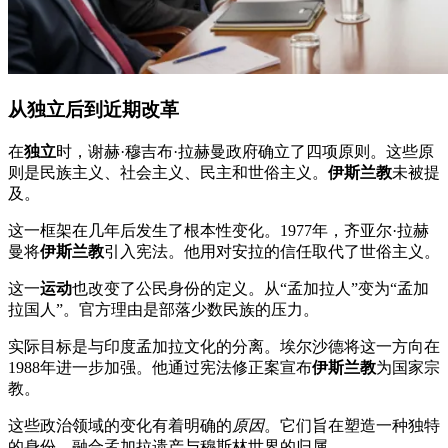
从独立后到近期改革
在
独立
时，谢赫·穆吉布·拉赫曼政府确立了四项原则。这些原
则是民族主义、社会主义、民主和世俗主义。
伊斯兰教
未被提
及。
这一框架在几年后发生了根本性变化。1977年，齐亚尔·拉赫
曼将
伊斯兰教
引入宪法。他用对安拉的信任取代了世俗主义。
这一
运动
也改变了公民身份的定义。从“孟加拉人”变为“孟加
拉国人”。官方理由是部落少数民族的压力。
实际目标是与印度孟加拉文化的分离。埃尔沙德将这一方向在
1988年进一步加强。他通过宪法修正案宣布
伊斯兰教
为国家宗
教。
这些政治领域的变化有着明确的
原因
。它们旨在塑造一种独特
的身份，融合孟加拉遗产与穆斯林世界的归属。