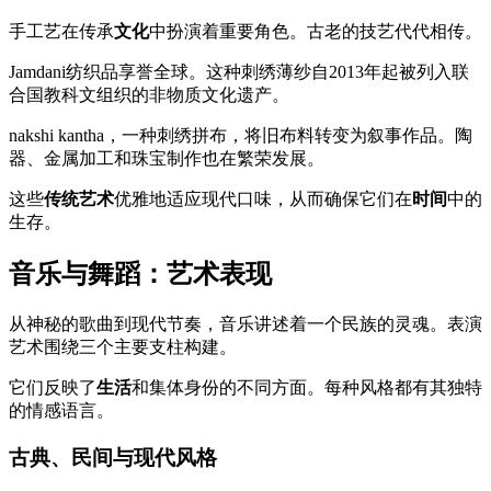
手工艺在传承
文化
中扮演着重要角色。古老的技艺代代相传。
Jamdani纺织品享誉全球。这种刺绣薄纱自2013年起被列入联
合国教科文组织的非物质文化遗产。
nakshi kantha，一种刺绣拼布，将旧布料转变为叙事作品。陶
器、金属加工和珠宝制作也在繁荣发展。
这些
传统艺术
优雅地适应现代口味，从而确保它们在
时间
中的
生存。
音乐与舞蹈：艺术表现
从神秘的歌曲到现代节奏，音乐讲述着一个民族的灵魂。表演
艺术围绕三个主要支柱构建。
它们反映了
生活
和集体身份的不同方面。每种风格都有其独特
的情感语言。
古典、民间与现代风格