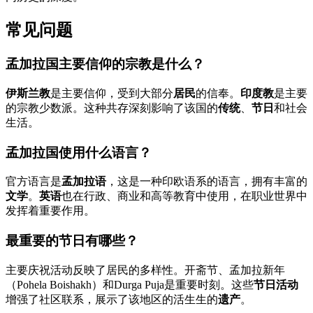
常见问题
孟加拉国主要信仰的宗教是什么？
伊斯兰教
是主要信仰，受到大部分
居民
的信奉。
印度教
是主要
的宗教少数派。这种共存深刻影响了该国的
传统
、
节日
和社会
生活。
孟加拉国使用什么语言？
官方语言是
孟加拉语
，这是一种印欧语系的语言，拥有丰富的
文学
。
英语
也在行政、商业和高等教育中使用，在职业世界中
发挥着重要作用。
最重要的节日有哪些？
主要庆祝活动反映了居民的多样性。开斋节、孟加拉新年
（Pohela Boishakh）和Durga Puja是重要时刻。这些
节日活动
增强了社区联系，展示了该地区的活生生的
遗产
。