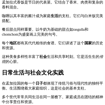
孟加拉式香饭是节日的代表菜。它结合了香米、肉类和复杂的
香料混合。
咖喱以其丰富的酱汁成为家庭
生活
的支柱。它们与白米饭完美
搭配。
餐后甜点同样重要。以牛奶为基础的甜点如rasgulla和
chomchom为盛宴画上完美的句号。
每个
地区
都有其代代相传的食谱。它们讲述了这个
国家
的历史
和资源。
这种美食多样性丰富了
社会
生活和共享时刻。它是活生生的
传
统
的心脏。
日常生活与社会文化实践
在孟加拉国的每一个
日子
都体现了传统习俗与现代性的独特平
衡。生活围绕着大家庭组织，这是社会的基本支柱。
多个世代常常共同生活在同一屋檐下。家庭成员在团结的精神
中分享责任和资源。