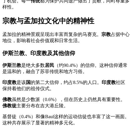
了机会。每一
传统
都为保护共同遗产做出了贡献，同时尊重多
样性。
宗教与孟加拉文化中的精神性
孟加拉的精神景观呈现出丰富而复杂的马赛克。
宗教
占据中心
地位，影响着社会价值观和日常生活。
伊斯兰教、印度教及其他信仰
伊斯兰教
是绝大多数
居民
（约90.4%）的信仰。这种信仰通常
是温和的，融合了苏菲传统和地方习俗。
印度教
是该
国
的第二大信仰，约占8.5%的人口。
印度教
社区
保持着他们的祖传仪式。
佛教
虽然是少数派（0.6%），但在历史上仍然具有重要性。
佛教徒
主要分布在吉大港丘陵。
基督徒（0.4%）和像Baul这样的运动信徒也丰富了这一画面。
这种共存展示了显著的精神多元化。