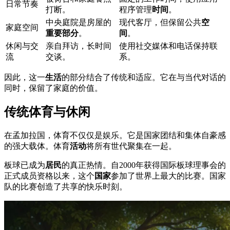
日常节奏
打断。
程序管理
时间
。
中央庭院是房屋的
现代客厅，但保留公共
空
家庭空间
重要部分
。
间
。
休闲与交
亲自拜访，长时间
使用社交媒体和电话保持联
流
交谈。
系。
因此，这一
生活
的部分结合了传统和适应。它在与当代对话的
同时，保留了家庭的价值。
传统体育与休闲
在孟加拉国，体育不仅仅是娱乐。它是国家团结和集体自豪感
的强大载体。体育
活动
将所有世代聚集在一起。
板球已成为
居民
的真正热情。自2000年获得国际板球理事会的
正式成员资格以来，这个
国家
参加了世界上最大的比赛。国家
队的比赛创造了共享的快乐时刻。