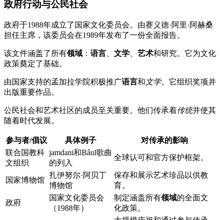
政府行动与公民社会
政府于1988年成立了国家文化委员会。由赛义德·阿里·阿赫桑
担任主席，该委员会在1989年发布了一份全面报告。
该文件涵盖了所有
领域
：
语言
、
文学
、
艺术
和研究。它为文化
政策奠定了基础。
由国家支持的孟加拉学院积极推广
语言
和
文学
。它组织奖项并
出版重要作品。
公民社会和艺术社区的成员至关重要。他们传承着
传统
并使其
随着时代发展。
参与者/倡议
具体例子
对传承的影响
联合国教科
jamdani和Bâul歌曲
全球认可和官方保护框架。
文组织
的列入
扎伊努尔·阿贝丁
保存和展示艺术珍品以供教
国家博物馆
博物馆
育。
国家文化委员会
制定涵盖所有
领域
的全面文
政府
（1988年）
化政策。