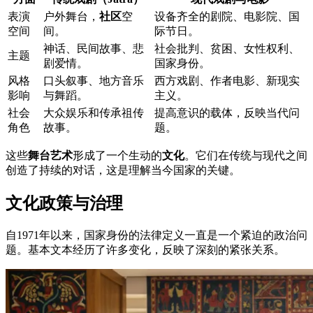
表演
户外舞台，
社区
空
设备齐全的剧院、电影院、国
空间
间。
际节日。
神话、民间故事、悲
社会批判、贫困、女性权利、
主题
剧爱情。
国家身份。
风格
口头叙事、地方音乐
西方戏剧、作者电影、新现实
影响
与舞蹈。
主义。
社会
大众娱乐和传承祖传
提高意识的载体，反映当代问
角色
故事。
题。
这些
舞台艺术
形成了一个生动的
文化
。它们在传统与现代之间
创造了持续的对话，这是理解当今国家的关键。
文化政策与治理
自1971年以来，国家身份的法律定义一直是一个紧迫的政治问
题。基本文本经历了许多变化，反映了深刻的紧张关系。