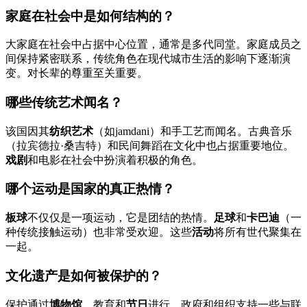
家庭在社会中是如何结构的？
大家庭在社会中占据中心位置，通常是多代同堂。家庭成员之
间保持紧密联系，传统角色在现代城市生活的影响下逐渐演
变。对长辈的尊重至关重要。
哪些传统艺术闻名？
该国因其
纺织艺术
（如jamdani）和手工艺而闻名。古典音乐
（拉宾德拉·桑吉特）和民间舞蹈在文化中也占据重要地位。
戏剧
和电影在社会中扮演着积极的角色。
哪个运动是国家的真正热情？
板球
不仅仅是一项运动，它是团结的热情。
足球
和
卡巴迪
（一
种传统接触运动）也非常受欢迎。这些
活动
将所有世代聚集在
一起。
文化遗产是如何被保护的？
保护通过
博物馆
、教育和
节日
进行。政府和组织支持一些与联