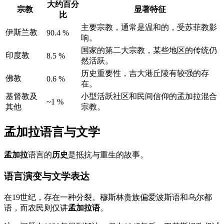
大约百分
宗教
显著特征
比
主要宗教，通常是温和的，受苏菲教影
伊斯兰教
90.4 %
响。
国家的第二大宗教，某些地区的传统仍
印度教
8.5 %
然活跃。
历史重要性，吉大港丘陵有较强的存
佛教
0.6 %
在。
基督教及
小型活跃社区和民间信仰的孟加拉混合
~1 %
其他
宗教。
孟加拉语言与文学
孟加拉
语言的
历史
是抵抗与重生的故事。
语言演变与文学表达
在19世纪，存在一种分裂。穆斯林贵族偏爱波斯语和乌尔都
语，而农民则仅讲
孟加拉语
。