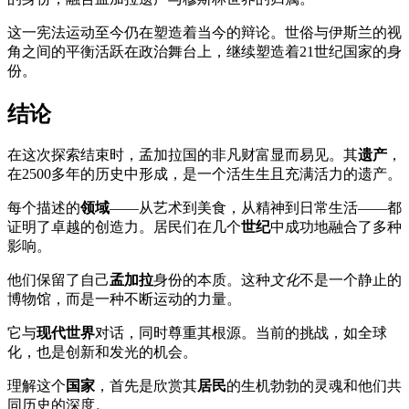
这一宪法运动至今仍在塑造着当今的辩论。世俗与伊斯兰的视
角之间的平衡活跃在政治舞台上，继续塑造着21世纪国家的身
份。
结论
在这次探索结束时，孟加拉国的非凡财富显而易见。其
遗产
，
在2500多年的历史中形成，是一个活生生且充满活力的遗产。
每个描述的
领域
——从艺术到美食，从精神到日常生活——都
证明了卓越的创造力。居民们在几个
世纪
中成功地融合了多种
影响。
他们保留了自己
孟加拉
身份的本质。这种
文化
不是一个静止的
博物馆，而是一种不断运动的力量。
它与
现代世界
对话，同时尊重其根源。当前的挑战，如全球
化，也是创新和发光的机会。
理解这个
国家
，首先是欣赏其
居民
的生机勃勃的灵魂和他们共
同历史的深度。