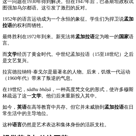
这一问题在1930年得到解决。但在1947年后，巴基斯坦政权试
图强加乌尔都语。这引发了激烈的反对。
1952年的语言运动成为一个永恒的象征。学生们为捍卫说
孟加
拉语
的权利而牺牲。
最终胜利在1972年到来。新宪法将
孟加拉语
定为唯一的
国家
语
言。
而
文学
经历了黄金时代。中世纪孟加拉语（15至18世纪）之后
是文艺复兴。
拉宾德拉纳特·泰戈尔是最著名的人物。后来，饥饿一代运动
（1960年代）带来了叛逆的气息。
在19世纪，
sādhu bhāṣā
，一种高度梵文化的形式，使许多穆斯
林疏远了这一
文学
。他们后来重新投入其中。
如今，
英语
在高等教育中共存。但它并未威胁到
孟加拉语
在日
常生活中的主导地位。
这种
语言
仍然是艺术表达和集体身份的活跃支柱。