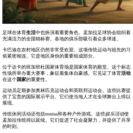
足球在体育
生活
中也扮演着重要角色。孟加拉足球协会组织着
充满活力的全国锦标赛。各地的俱乐部吸引着众多球迷。
卡巴迪在农村地区仍然非常受欢迎。这项传统运动与祖先的习
俗紧密相连。它是地区身份的重要组成部分。
位于达卡的班加班杜国家体育场是国家体育的殿堂。这个标志
性场所举办重大赛事，象征着集体自豪感。它见证了体育
活动
在这个
国家
的重要性。
运动员定期参加奥林匹克运动会和英联邦运动会。这些比赛提
供了宝贵的国际展示平台。它们使当地人才在全球舞台上得以
展现。
传统休闲活动还包括nuntaa和各种户外游戏。这些
娱乐活动
使
孟加拉传统得以延续。它们促进了社会凝聚力，并提供了共享
的时刻。