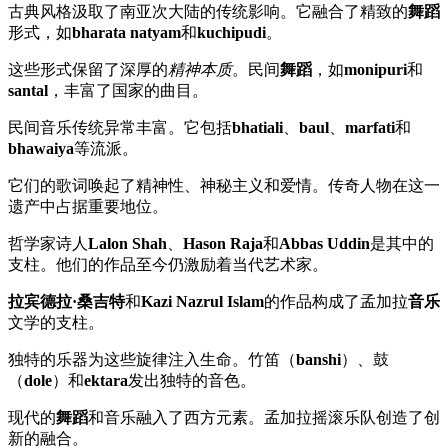
古典风格汲取了南亚次大陆的传统影响。它融合了精致的
舞蹈
形式，如
bharata natyam
和
kuchipudi
。
这些形式保留了深厚的
精神本质
。民间
舞蹈
，如
monipuri
和
santal
，丰富了国家的曲目。
民间音乐传统异常丰富。它包括
bhatiali
、
baul
、
marfati
和
bhawaiya
等流派。
它们的歌词唤起了精神性、神秘主义和爱情。传奇人物在这一
遗产中占据重要地位。
哲学家诗人
Lalon Shah
、
Hason Raja
和
Abbas Uddin
是其中的
支柱。他们的作品至今仍激励着当代艺术家。
拉宾德拉·桑吉特
和
Kazi Nazrul Islam
的作品构成了孟加拉
音乐
文学的支柱。
独特的乐器为这些旋律注入生命。竹笛（
banshi
）、鼓
（
dole
）和
ektara
发出独特的音色。
现代的
舞蹈
和音乐融入了西方元素。孟加拉摇滚乐队创造了创
新的融合。