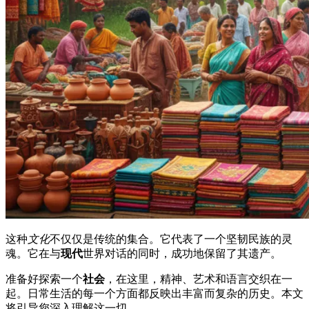
这种
文化
不仅仅是传统的集合。它代表了一个坚韧民族的灵
魂。它在与
现代
世界对话的同时，成功地保留了其遗产。
准备好探索一个
社会
，在这里，精神、艺术和语言交织在一
起。日常生活的每一个方面都反映出丰富而复杂的历史。本文
将引导您深入理解这一切。