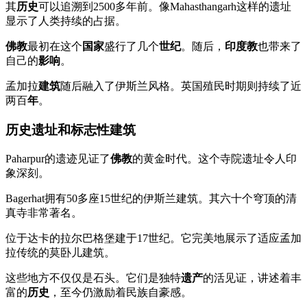
其
历史
可以追溯到2500多年前。像Mahasthangarh这样的遗址
显示了人类持续的占据。
佛教
最初在这个
国家
盛行了几个
世纪
。随后，
印度教
也带来了
自己的
影响
。
孟加拉
建筑
随后融入了伊斯兰风格。英国殖民时期则持续了近
两百
年
。
历史遗址和标志性建筑
Paharpur的遗迹见证了
佛教
的黄金时代。这个寺院遗址令人印
象深刻。
Bagerhat拥有50多座15世纪的伊斯兰建筑。其六十个穹顶的清
真寺非常著名。
位于达卡的拉尔巴格堡建于17世纪。它完美地展示了适应孟加
拉传统的莫卧儿建筑。
这些地方不仅仅是石头。它们是独特
遗产
的活见证，讲述着丰
富的
历史
，至今仍激励着民族自豪感。