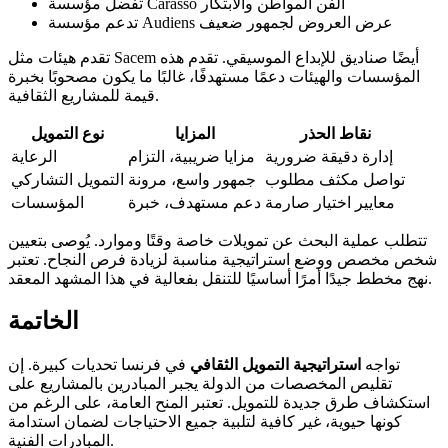
تفضل مؤسسة Carasso الفن المواطن والابتكار
تدعم مؤسسة Audiens عرض العروض لجمهور ضعيف
تقدم هيئات مثل Sacem أيضًا صناديق للإبداع الموسيقي. تقدم هذه
المؤسسات والهيئات دعمًا مستهدفًا، غالبًا ما يكون مصحوبًا بخبرة
قيمة للمشاريع الثقافية.
نقاط الحذر
المزايا
نوع التمويل
إدارة دقيقة ضرورية
مزايا ضريبية، التزام
الرعاية
تواصل مكثف مطلوب
جمهور واسع، مرونة
التمويل التشاركي
معايير اختيار صارمة
دعم مستهدف، خبرة
المؤسسات
تتطلب عملية البحث عن تمويلات خاصة وقتًا وموارد. يُوصى بتعيين
شخص مخصص ووضع استراتيجية مناسبة لزيادة فرص النجاح. تعتبر
نهج مخطط جيدًا أمرًا أساسيًا للتنقل بفعالية في هذا المشهد المعقد.
الخاتمة
تواجه
استراتيجية التمويل الثقافي
في فرنسا تحديات كبيرة. إن
تقليص المخصصات من الدولة يجبر المبادرين بالمشاريع على
استكشاف طرق جديدة للتمويل. تعتبر المنح العامة، على الرغم من
كونها حيوية، غير كافية لتلبية جميع الاحتياجات لضمان استدامة
المبادرات الفنية.