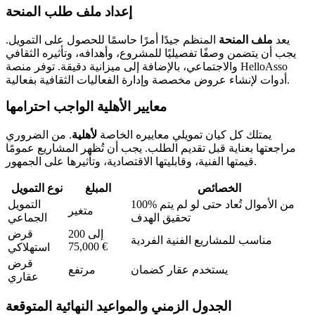
إعداد ملف طلب المنحة
يعد
ملف المنحة
المنظم جيدًا أمرًا حاسمًا للحصول على التمويل.
يجب أن يتضمن وصفًا تفصيليًا للمشروع، وأهدافه، وتأثيره الثقافي
والاجتماعي، بالإضافة إلى ميزانية دقيقة. توفر منصة HelloAsso
أدوات لإنشاء عروض مخصصة وإدارة الفعاليات الثقافية بفعالية.
معايير الأهلية الواجب احترامها
يمتلك كل كيان تمويلي معاييره الخاصة
لأهلية
. من الضروري
مراجعتها بعناية قبل تقديم الطلب. يجب أن تُظهر المشاريع عمومًا
قيمتها الفنية، وقابليتها الاقتصادية، وتأثيرها على الجمهور.
الخصائص
المبلغ
نوع التمويل
100% من الأموال تُعاد حتى لو لم يتم
التمويل
متغير
تحقيق الهدف
الجماعي
200 إلى
قرض
مناسب للمشاريع الفنية الفردية
75,000 €
استهلاكي
قرض
يستخدم عقار كضمان
مرتفع
عقاري
الجدول الزمني والمواعيد النهائية المتوقعة