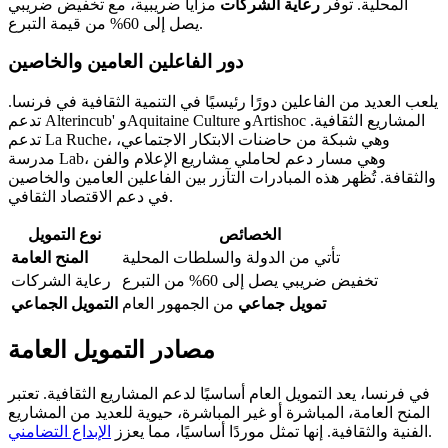
المحلية. توفر
رعاية الشركات
مزايا ضريبية، مع تخفيض ضريبي
يصل إلى 60% من قيمة التبرع.
دور الفاعلين العامين والخاصين
يلعب العديد من الفاعلين دورًا رئيسيًا في التنمية الثقافية في فرنسا.
تدعم Alterincub' وAquitaine Culture وArtishoc المشاريع الثقافية.
تدعم La Ruche، وهي شبكة من حاضنات الابتكار الاجتماعي،
مدرسة Lab، وهي مسار دعم لحاملي مشاريع الإعلام والفن
والثقافة. تُظهر هذه المبادرات التآزر بين الفاعلين العامين والخاصين
في دعم الاقتصاد الثقافي.
الخصائص
نوع التمويل
تأتي من الدولة والسلطات المحلية
المنح العامة
تخفيض ضريبي يصل إلى 60% من التبرع
رعاية الشركات
تمويل جماعي
من الجمهور العام
التمويل الجماعي
مصادر التمويل العامة
في فرنسا، يعد التمويل العام أساسيًا لدعم المشاريع الثقافية. تعتبر
المنح العامة، المباشرة أو غير المباشرة، حيوية للعديد من المشاريع
.
الفنية والثقافية. إنها تمثل موردًا أساسيًا، مما يعزز
الإبداع التضامني