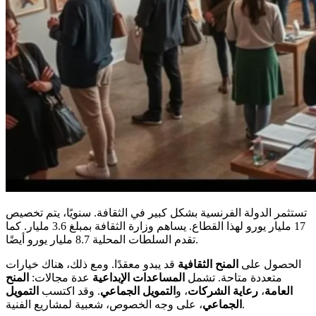
تستثمر الدولة الفرنسية بشكل كبير في الثقافة. سنويًا، يتم تخصيص
17 مليار يورو لهذا القطاع. يساهم وزارة الثقافة بمبلغ 3.6 مليار. كما
تقدم السلطات المحلية 8.7 مليار يورو أيضًا.
الحصول على
المنح الثقافية
قد يبدو معقدًا. ومع ذلك، هناك خيارات
متعددة متاحة. تشمل
المساعدات الإبداعية
عدة مجالات:
المنح
العامة
،
رعاية الشركات
، و
التمويل الجماعي
. وقد اكتسب
التمويل
، على وجه الخصوص، شعبية لمشاريع الفنية.
الجماعي