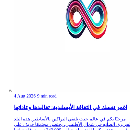
4 Aug 2026
·
9 min read
اغمر نفسك في الثقافة الأيسلندية: تقاليدها وعاداتها
مرحبًا بكم في عالم حيث تلتقي البراكين بالأساطير. هذه البلد
لجزيرة، الضائع في شمال الأطلسي، يحتضن مجتمعًا فريدًا. على
الرغم من عدد سكانها الذي يبلغ حوالي 340,000 نسمة، فإن تراثها