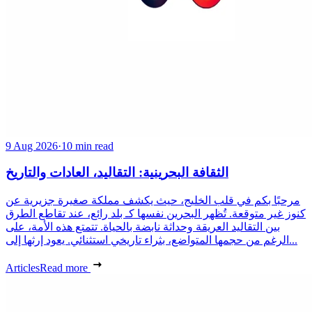
9 Aug 2026
·
10 min read
الثقافة البحرينية: التقاليد، العادات والتاريخ
مرحبًا بكم في قلب الخليج، حيث يكشف مملكة صغيرة جزيرية عن
كنوز غير متوقعة. تُظهر البحرين نفسها كـ بلد رائع، عند تقاطع الطرق
بين التقاليد العريقة وحداثة نابضة بالحياة. تتمتع هذه الأمة، على
الرغم من حجمها المتواضع، بثراء تاريخي استثنائي. يعود إرثها إلى...
Articles
Read more