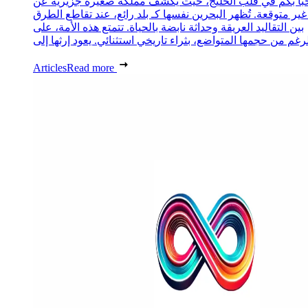
ًا بكم في قلب الخليج، حيث يكشف مملكة صغيرة جزيرية عن
غير متوقعة. تُظهر البحرين نفسها كـ بلد رائع، عند تقاطع الطرق
بين التقاليد العريقة وحداثة نابضة بالحياة. تتمتع هذه الأمة، على
Articles
Read more