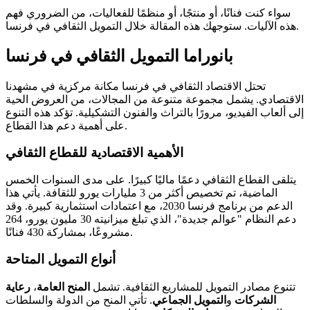
سواء كنت فنانًا، أو منتجًا، أو منظمًا للفعاليات، من الضروري فهم
هذه الآليات. ستوجهك هذه المقالة خلال التمويل الثقافي في فرنسا.
بانوراما التمويل الثقافي في فرنسا
تحتل الاقتصاد الثقافي في فرنسا مكانة مركزية في مشهدنا
الاقتصادي. يشمل مجموعة متنوعة من المجالات، من العروض الحية
إلى ألعاب الفيديو، مرورًا بالتراث والفنون التشكيلية. تؤكد هذه التنوع
على أهمية دعم هذا القطاع.
الأهمية الاقتصادية للقطاع الثقافي
يتلقى القطاع الثقافي دعمًا ماليًا كبيرًا. على مدى السنوات الخمس
الماضية، تم تخصيص أكثر من 3 مليارات يورو للثقافة. يأتي هذا
الدعم من برنامج فرنسا 2030، مع اعتمادات استثمارية كبيرة. وقد
دعم النظام "عوالم جديدة"، الذي تبلغ ميزانيته 30 مليون يورو، 264
مشروعًا، بمشاركة 430 فنانًا.
أنواع التمويل المتاحة
تتنوع مصادر التمويل للمشاريع الثقافية. تشمل
المنح العامة
،
رعاية
الشركات
و
التمويل الجماعي
. تأتي المنح من الدولة والسلطات