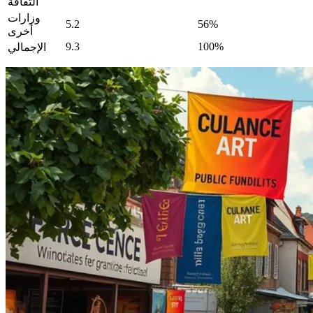
الثقافة
وزارات
5.2
56%
أخرى
9.3
100%
الإجمالي