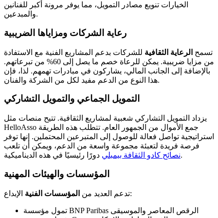
الخيارات تنويع مصادر التمويل، مما يوفر مرونة أكبر للفنانين
والمبدعين.
رعاية الشركات ومزاياها الضريبية
تسمح
الرعاية الثقافية
للشركات بدعم المشاريع الفنية مع الاستفادة
من مزايا ضريبية. يمكن للرعاة خصم ما يصل إلى 60% من تبرعاتهم.
بالإضافة إلى الجانب المالي، يشاركون في مبادرات تهمهم. لذا، فإن
هذا النوع من الدعم مفيد لكل من الشركة والفنان.
التمويل الجماعي والتمويل التشاركي
يزداد التمويل التشاركي شعبية لمشاريع الثقافية. تتيح منصات مثل
HelloAsso جمع الأموال من الجمهور العام. تتطلب هذه الطريقة
استراتيجية تواصل فعالة للوصول إلى المتبرعين المحتملين. إنها توفر
فرصة فريدة لتعبئة مجموعة واسعة من الدعم، ويمكن أن تلعب
دورًا رئيسيًا في هذه الديناميكية.
نصائح كادو الثقافة بيمبلي
المؤسسات والهيئات المهنية
الإبداع:
تدعم العديد من
المؤسسات الفنية
تمول مؤسسة BNP Paribas الرقص المعاصر والموسيقى