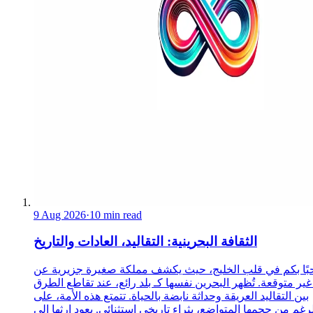
9 Aug 2026
·
10 min read
الثقافة البحرينية: التقاليد، العادات والتاريخ
ًا بكم في قلب الخليج، حيث يكشف مملكة صغيرة جزيرية عن
غير متوقعة. تُظهر البحرين نفسها كـ بلد رائع، عند تقاطع الطرق
بين التقاليد العريقة وحداثة نابضة بالحياة. تتمتع هذه الأمة، على