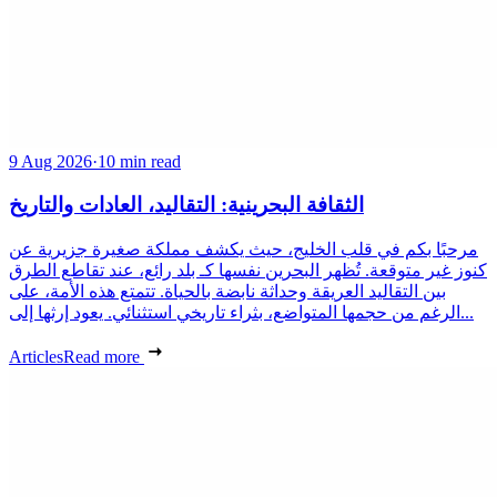
9 Aug 2026
·
10 min read
الثقافة البحرينية: التقاليد، العادات والتاريخ
مرحبًا بكم في قلب الخليج، حيث يكشف مملكة صغيرة جزيرية عن
كنوز غير متوقعة. تُظهر البحرين نفسها كـ بلد رائع، عند تقاطع الطرق
بين التقاليد العريقة وحداثة نابضة بالحياة. تتمتع هذه الأمة، على
الرغم من حجمها المتواضع، بثراء تاريخي استثنائي. يعود إرثها إلى...
Articles
Read more