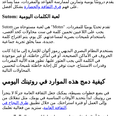
يقدم دروسًا يومية وتمارين لممارسة القواعد والمفردات، مما يساعد
بشكل أفضل.
على فهم
فرق الثقافة والحضارة
Sutom: لعبة الكلمات اليومية
Sutom هي لعبة مستوحاة من "Motus" تقدم تحديًا يوميًا للمفردات.
يجب على اللاعبين تخمين كلمة في ست محاولات كحد أقصى،
باستخدام تلميحات بصرية لمساعدتهم. كل يوم، يتم اقتراح كلمة
جديدة، مما يخلق تجربة جماعية.
يستخدم النظام البصري البديهي رموز ألوان للإشارة إلى ما إذا كانت
الحروف في الأماكن الصحيحة، أو في أماكن خاطئة، أو غير موجودة
في الكلمة التي يجب العثور عليها. تطور هذه الآلية المفردات
وقدرات الاستنتاج، حيث توفر كل إجابة خاطئة تلميحات لتحسين
المحاولات التالية.
كيفية دمج هذه الموارد في روتينك اليومي
في بضع خطوات بسيطة، يمكنك جعل الثقافة العامة جزءًا لا يتجزأ
من روتينك. ابدأ بتحديد الأوقات المناسبة في يومك، مثل تنقلاتك من
وإلى العمل أو فترة استراحتك. من خلال تطبيق
طرق النجاح في
، ستزيد من فعالية تعلمك.
الثقافة العامة