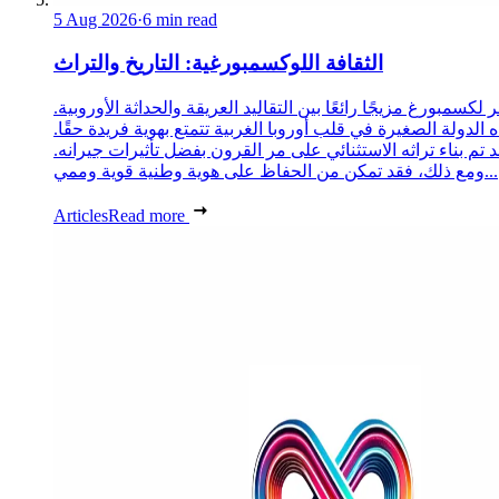
5 Aug 2026
·
6 min read
الثقافة اللوكسمبورغية: التاريخ والتراث
 لكسمبورغ مزيجًا رائعًا بين التقاليد العريقة والحداثة الأوروبية.
 الدولة الصغيرة في قلب أوروبا الغربية تتمتع بهوية فريدة حقًا.
د تم بناء تراثه الاستثنائي على مر القرون بفضل تأثيرات جيرانه.
ومع ذلك، فقد تمكن من الحفاظ على هوية وطنية قوية وممي...
Articles
Read more