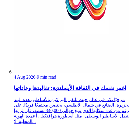
4 Aug 2026
·
9 min read
اغمر نفسك في الثقافة الأيسلندية: تقاليدها وعاداتها
مرحبًا بكم في عالم حيث تلتقي البراكين بالأساطير. هذه البلد
لجزيرة، الضائع في شمال الأطلسي، يحتضن مجتمعًا فريدًا. على
الرغم من عدد سكانها الذي يبلغ حوالي 340,000 نسمة، فإن تراثها
تظل الأساطير الوسطى، مثل أسطورة هرافنكيل، أعمدة الهوية
المحلية. لا...