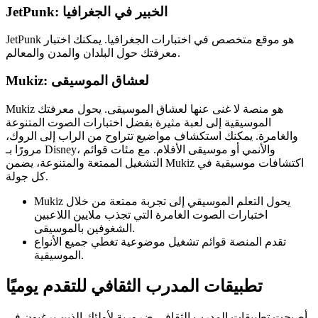
JetPunk: الخبير في الجغرافيا
JetPunk هو موقع متخصص في اختبارات الجغرافيا. يمكنك اختبار
معرفتك حول البلدان والمدن والمعالم.
Mukiz: لعشاق الموسيقى
Mukiz هو منصة لا غنى عنها لعشاق الموسيقى. يحول معرفتك
الموسيقية إلى لعبة مثيرة بفضل اختبارات الصوت المتنوعة
والغامرة. يمكنك استكشاف مواضيع تتراوح من الراب إلى الروك،
مرورًا بـ Disney، والأنمي أو موسيقى الأفلام. مع مئات قوائم
التشغيل الممتعة والمتنوعة، يضمن Mukiz اكتشافات موسيقية في
كل جولة.
Mukiz يحول التعلم الموسيقي إلى تجربة ممتعة من خلال
اختبارات الصوت الغامرة التي تجذب ملايين اللاعبين
الشغوفين بالموسيقى.
تقدم المنصة قوائم تشغيل موضوعية تغطي جميع الأنواع
الموسيقية.
تطبيقات المدرب الثقافي للتقدم يوميًا
أصبحت تطبيقات المدرب الثقافي ضرورية لأولئك الذين يرغبون في