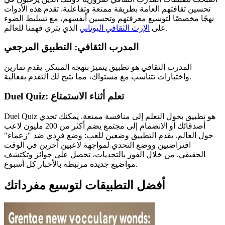
تحسين ثقافتهم العامة بطريقة ممتعة وتفاعلية. تقدم هذه الأدوات
نهجًا مخصصًا لتوسيع معرفتهم وتحسين أنفسهم، مع تسليط الضوء
الذي يثري فهمنا للعالم.
على
الإرث الثقافي اليوناني
المدرب الثقافي: التطبيق المرجعي
المدرب الثقافي هو تطبيق يتميز بنهجه المبتكر. يقدم تمارين
واختبارات تتناسب مع مستواك، مما يتيح لك التقدم بفعالية.
Duel Quiz: تعلم أثناء الاستمتاع
Duel Quiz هو تطبيق يحول التعلم إلى منافسة ممتعة. يمكنك تحدي
أصدقائك أو الانضمام إلى مجتمع يضم أكثر من 200 مليون لاعب
حول العالم. يقدم التطبيق وضعين للعب: وضع فردي ضد "زعماء"
افتراضيين ووضع التحدي لمواجهة لاعبين آخرين في الوقت
الحقيقي. من خلال الفوز بالتحديات، تحصل على جوائز وتكتشف
مواضيع جديدة مرتبطة بالأخبار كل أسبوع.
أفضل التطبيقات لتوسيع مفرداتك