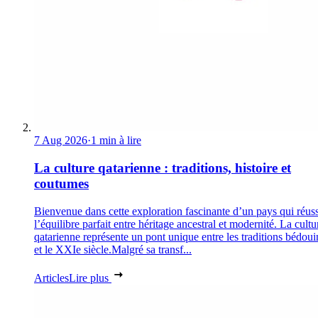
7 Aug 2026
·
1 min à lire
La culture qatarienne : traditions, histoire et
coutumes
Bienvenue dans cette exploration fascinante d’un pays qui réuss
l’équilibre parfait entre héritage ancestral et modernité. La cultu
qatarienne représente un pont unique entre les traditions bédoui
et le XXIe siècle.Malgré sa transf...
Articles
Lire plus