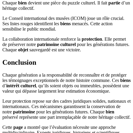
Chaque
bien
devient une pièce du puzzle culturel. Il fait
partie
d’un
héritage collectif.
Le Conseil international des musées (ICOM) joue un rôle crucial.
Ses listes rouges identifient les
biens
menacés. Cette action
sensibilise le public mondial.
La collaboration internationale renforce la
protection
. Elle permet
de préserver notre
patrimoine culturel
pour les générations futures.
Chaque
objet
sauvegardé est une victoire.
Conclusion
Chaque génération a la responsabilité de reconnaître et de protéger
les témoignages exceptionnels de notre histoire commune. Ces
biens
d’
intérêt culturel
, qu’ils soient objets ou immeubles, possèdent une
valeur qui dépasse largement leur estimation économique.
Leur protection repose sur des cadres juridiques solides, nationaux et
internationaux. Ces mécanismes garantissent la conservation de
notre
patrimoine
pour les générations futures. Chaque
bien
préservé représente une part irremplaçable de notre héritage collectif.
Cette
page
a montré que l’évaluation nécessite une approche
multidisciplinaire. Experts juridiques, historiens et scientifiques