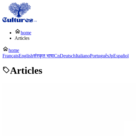
home
Articles
home
Français
English
संस्कृत भाषा
Cn
Deutsch
Italiano
Português
Jp
Español
Articles